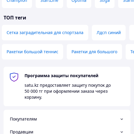
Champion
StartLine
Optima
Stiga
Starl
ТОП теги
MATTOP поглощает блики от солнца — играйте в
полдень без дискомфорта. Поверхность влагостойкая и
Сетка заградительная для спортзала
Лдсп синий
антибликовая — дождь не оставит следов на игровом
поле, снег счищается без последствий. Нагрузочная
способность столешницы —
800 кг
. Это значит что на
Ракетки большой теннис
Ракетки для большого
Т
стол можно встать, сесть, облокотиться всей компанией
— он выдержит.
Программа защиты покупателей
satu.kz
предоставляет защиту покупок до
50 000 тг
при оформлении заказа через
корзину.
Покупателям
Продавцам