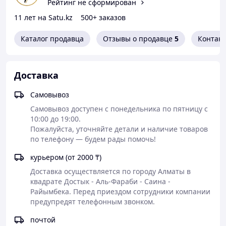
Рейтинг не сформирован
посещения и сценариях, подразумевающих высокие
эксплуатационные нагрузки.
11 лет на Satu.kz
500+ заказов
Каталог продавца
Отзывы о продавце
5
Контак
Доставка
Самовывоз
Самовывоз доступен с понедельника по пятницу с 
10:00 до 19:00.

Пожалуйста, уточняйте детали и наличие товаров 
по телефону — будем рады помочь!
курьером (от 2000 ₸)
Доставка осуществляется по городу Алматы в 
квадрате Достык - Аль-Фараби - Саина - 
Райымбека. Перед приездом сотрудники компании 
Стол относится к линейке
PRO Outdoor
, соответствует
предупредят телефонным звонком.
классу
EN 14468-1 Class B
и сертификации
EN-15312
—
европейскому стандарту для общественного
почтой