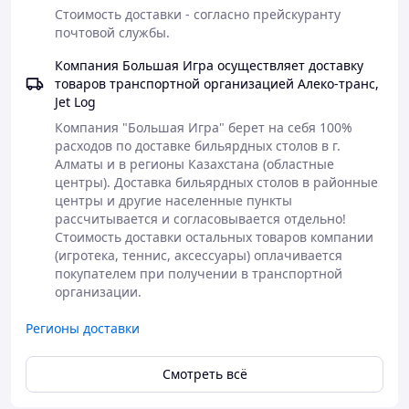
спортивного оборудования. Гарантия производителя —
Стоимость доставки - согласно прейскуранту 
10 лет
, ремонтопригодность —
20 лет
. Для Казахстана,
почтовой службы.
где общественное оборудование часто «не доживает»
до второго сезона, — это принципиально другой
Компания Большая Игра осуществляет доставку
уровень.
товаров транспортной организацией Алеко-транс,
Jet Log
Стационарный форм-фактор: никаких
движущихся частей — никаких поломок
Компания "Большая Игра" берет на себя 100% 
расходов по доставке бильярдных столов в г. 
Главная идея
510M Campus
— конструктивная простота
Алматы и в регионы Казахстана (областные 
как синоним надёжности. Спроектированная в
центры). Доставка бильярдных столов в районные 
стационарном форм-факторе и не имеющая
центры и другие населенные пункты 
механических компонентов, эта модель обладает
рассчитывается и согласовывается отдельно!

максимально простой, а значит надёжной и
Стоимость доставки остальных товаров компании 
долговечной конструкцией. Нет механизма
(игротека, теннис, аксессуары) оплачивается 
складывания — нечему ломаться. Нет колёс — нечему
покупателем при получении в транспортной 
изнашиваться. Нет замков и фиксаторов — нечего
организации.
вандализировать. Стол просто стоит. И работает.
Годами.
Регионы доставки
Это принципиальное отличие от складных домашних
столов: у 510M Campus нет ни одной детали, которая
Смотреть всё
могла бы выйти из строя при интенсивной
общественной эксплуатации. Именно поэтому