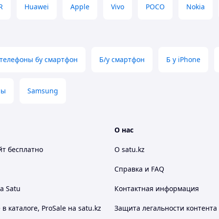
R
Huawei
Apple
Vivo
POCO
Nokia
телефоны бу смартфон
Б/у смартфон
Б у iPhone
ны
Samsung
О нас
йт
бесплатно
О satu.kz
Mpx / Оперативная память 12 GB /Объем
Справка и FAQ
20,32 см
/ NFC: Да / Количество SIM-карт: 2 /
ic AMOLED 2X / Процессор : Snapdragon 8 Elite
а Satu
Контактная информация
 каталоге, ProSale на satu.kz
Защита легальности контента