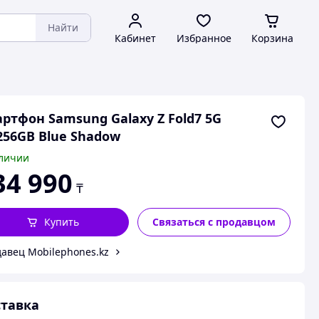
Найти
Кабинет
Избранное
Корзина
ртфон Samsung Galaxy Z Fold7 5G
256GB Blue Shadow
личии
34 990
₸
Купить
Связаться с продавцом
авец Mobilephones.kz
тавка