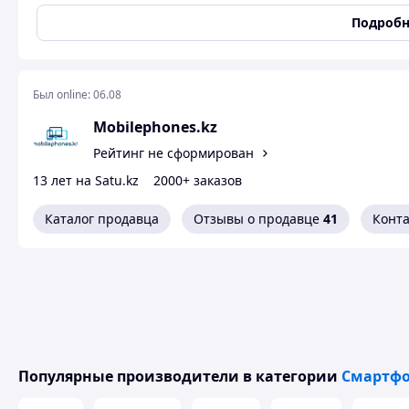
Стандарт связи
3G (UMTS, HSUPA, HSPA)
,
Подробн
Состояние
Новое
ОС
Android
Материал корпуса
Алюминий
Был online:
06.08
Гарантийный срок
12 мес
Mobilephones.kz
Стандарт Bluetooth
5.4
Рейтинг не сформирован
Экран
13 лет на Satu.kz
2000+ заказов
Цветной экран
Да
Каталог продавца
Отзывы о продавце
41
Конт
Тип экрана
Dynamic AMOLED 2X
Память и процессор
Количество ядер
8
Объём встроенной памяти
256 GB
Объем оперативной памяти
12000 MB
Мультимедиа
Популярные производители
в категории
Смартфо
Фотокамера
Да