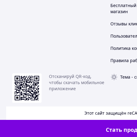
Датчик отпечатков пальцев, Поддержка 4G, Поддержка
Бесплатный 
Chat Assist (Чат-помощник)
магазин
Отзывы клие
Ultra раскладывается
Пользовате
Знакомьтесь с нашим самым инновационным, модернизир
Политика к
самым тонким, самым легким складным устройством из к
внутри и снаружи перед вами откроется новый, первозда
Правила ра
развернутом виде.
Отсканируй QR-код,
Тема
-
с
Наш совершенно новый Fold начинается здесь
чтобы скачать мобильное
Самый
приложение
тонкий и легкий
Galaxy Z Fold
Этот сайт защищён reC
Ультра детализированный.
Стать прод
Ультрачеткие фотографии