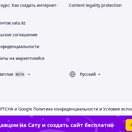
 5G, Пыле/-влагозащита, Распознавание лица,
курс: Как создать интернет-
Content legality protection
нтов satu.kz
льское соглашение
ованным дизайном, который делает наш Fold
онфиденциальности
огда-либо созданных. Благодаря огромным экранам
нный мир мастерства — впечатления от Ultra в
боты на маркетплейсе
ветлая
Русский
BETA
APTCHA и Google
Политика конфиденциальности
и
Условия испо
авцом на Сату и создать сайт бесплатно