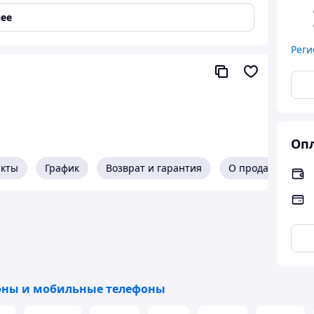
4G (LTE)
,
5G
ее
Реги
Опл
акты
График
Возврат и гарантия
О продавце
ны и мобильные телефоны