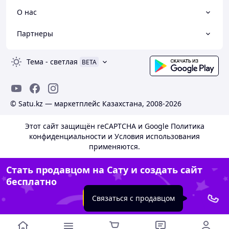
О нас
Партнеры
Тема
-
светлая
BETA
© Satu.kz — маркетплейс Казахстана, 2008-2026
Этот сайт защищён reCAPTCHA и Google
Политика
конфиденциальности
и
Условия использования
применяются.
Стать продавцом на Сату и создать сайт
бесплатно
Создать сайт
Связаться с продавцом