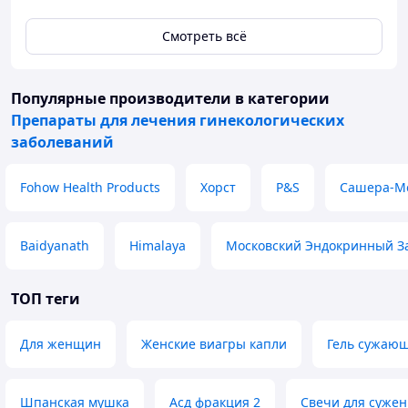
нервных проблем климакса у женщин;
-
пилюли Куньбао Вань
- лучший из препаратов для
Смотреть всё
смягчения климактерического перехода.
Популярные производители
в категории
Препараты для лечения гинекологических
заболеваний
Fohow Health Products
Хорст
P&S
Сашера-М
Baidyanath
Himalaya
Московский Эндокринный З
ТОП теги
Для женщин
Женские виагры капли
Гель сужаю
Шпанская мушка
Асд фракция 2
Свечи для суже