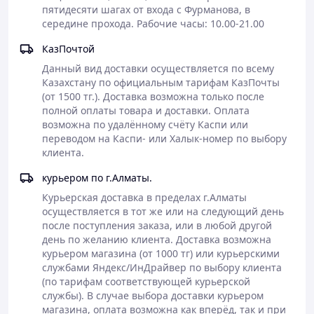
фитоэстрогенами, способными мягко
пятидесяти шагах от входа с Фурманова, в 
взаимодействовать с эстрогеновыми рецепторами.
середине прохода. Рабочие часы: 10.00-21.00
Они способствуют уменьшению частоты и
интенсивности приливов, потливости и вегетативных
КазПочтой
реакций, а также поддерживают костную ткань и
Данный вид доставки осуществляется по всему 
липидный обмен в условиях снижения уровня
Казахстану по официальным тарифам КазПочты 
собственных эстрогенов.
(от 1500 тг.). Доставка возможна только после 
2. Цистанхе пустынная (Cistanche deserticola)
-
относится
полной оплаты товара и доставки. Оплата 
к адаптогенам и традиционно используется для
возможна по удалённому счёту Каспи или 
поддержки эндокринной и нервной систем. В период
переводом на Каспи- или Халык-номер по выбору 
менопаузы способствует снижению утомляемости,
клиента.
повышению жизненного тонуса и устойчивости к
стрессу. Поддерживает когнитивные функции и
курьером по г.Алматы.
помогает компенсировать астенические проявления,
Курьерская доставка в пределах г.Алматы 
связанные с гормональной перестройкой.
осуществляется в тот же или на следующий день 
3. Лецитин
- является источником фосфолипидов,
после поступления заказа, или в любой другой 
необходимых для поддержания структуры клеточных
день по желанию клиента. Доставка возможна 
мембран и нормальной работы нервной системы. Он
курьером магазина (от 1000 тг) или курьерскими 
участвует в метаболизме липидов, поддерживает
службами Яндекс/ИнДрайвер по выбору клиента 
функцию печени и способствует улучшению
(по тарифам соответствующей курьерской 
когнитивных процессов. В период менопаузы лецитин
службы). В случае выбора доставки курьером 
помогает снизить проявления нервной возбудимости и
магазина, оплата возможна как вперёд, так и при 