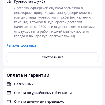
Курьерская служба
Форма выпуска:
пластиковая банка, 100 капсул.
Доставка курьерской службой возможна в 
Капсулы изготовлены из яблочного пектина и
некоторые города Казахстана до двери клиента 
соответствуют принципам Халяль.
или до склада курьерской службы (по желанию 
Фабрика BlueSky сертифицирована по международному
клиента). Стоимость курьерской доставки 
стандарту качества GMP.
начинается от 2500 тг и осуществляется сроками 
P.S.
В нашем магазине представлены препараты,
от двух до пяти рабочих дней (зависимости от 
которые могут заинтересовать тех, кто решил
города и выбора курьерской службы).
принимать капсулы Здоровье при менопаузе (пройдите
по ссылкам для ознакомления):
Регионы доставки
-
капсулы Флавоноиды для гормональной поддержки
женщин
- лучший синергетический препарат для
Смотреть всё
вышеуказанных капсул;
-
капсулы экстракта Примулы вечерней
- применяется
для уменьшения негативных эффектов климакса и ПМС
у женщин;
Оплата и гарантии
-
капсулы Эфирные масла розы
- применяются для
уменьшения негативных эффектов климакса и при ПМС
Наличными
у женщин;
-
пилюли "Чёрная курица" или "Белый Феникс"
- лучший
Оплата по удалённому счёту Каспи.
из препаратов для поддержания качественного и
количественного состава женских гормонов;
Оплата денежным переводом.
-
пилюли Цзя Вэй Сяо Яо
- препарат для купирования