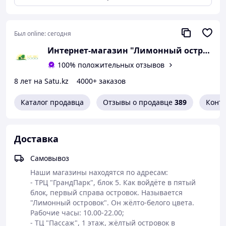
Внимание!
Точное местоположение магазинов в г. Алматы
Был online:
сегодня
указано здесь. При доставке в другие регионы
Интернет-магазин "Лимонный островок
обязательна частичная или полная
Казахстана
оплата
заказа (для большего доверия читайте
100% положительных отзывов
отзывы). Условия доставки указаны здесь. Весь
8 лет на Satu.kz
4000+ заказов
ассортимент нашего магазина- на нашем сайте:
lemon-island.kz
.
Каталог продавца
Отзывы о продавце
389
Конт
Капсулы Menopause health (Здоровье при
менопаузе) от фабрики BlueSky-
комплекс в капсулах
Доставка
для поддержки организма в период
менопаузы. Формула направлена на снижение
Самовывоз
выраженности климактерических симптомов,
Наши магазины находятся по адресам:

стабилизацию гормонального фона, поддержку
- ТРЦ "ГрандПарк", блок 5. Как войдёте в пятый 
нервной системы и сохранение качества жизни при
блок, первый справа островок. Называется 
возрастных эндокринных изменениях.
"Лимонный островок". Он жёлто-белого цвета. 
Активные компоненты комплекса.
Рабочие часы: 10.00-22.00;

1. Соевые изофлавоны
- являются природными
- ТЦ "Пассаж", 1 этаж, жёлтый островок в 