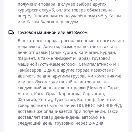
поддерживает обмен веществ.
получении товара, в случае выбора других 
Синергия компонентов.
Компоненты комплекса
курьерских служб, оплата товара обязательна 
дополняют действие друг друга:
вперёд (производится по удалённому счёту Каспи 
- соевые изофлавоны компенсируют
или Каспи-/Халык-переводом.
эстрогенодефицитные состояния;
грузовой машиной или автобусом
- цистанхе пустынная повышает адаптационные
возможности и снижает стрессовую нагрузку;
В некоторые города, расположенные относительно 
- лецитин поддерживает нервную систему и
недалеко от Алматы, возможна доставка такси в 
метаболические процессы.
день отправки (Талдыкурган, Капчагай, Курдай, 
Такое сочетание обеспечивает многоплановую
Жаркент, а также Чимкент и Тараз), грузовой 
поддержку организма в период гормональной
машиной (Усть-Каменогорск, Семипалатинск- ИП 
перестройки.
Тайбазаров- 2 дня, в другие города Казахстана- 
два-четыре дня- другими грузовыми компаниями) 
Показания к применению:
или автобусом с доставкой на автовокзал на 
- перименопауза и менопауза;
следующий день после отправки (Чимкент, Тараз, 
- приливы и вегетативные реакции;
Астана, Кзыл-Орда, Караганда, Сарыагаш, 
- повышенная утомляемость и раздражительность;
Жетысай, Кентау, Туркестан, Балхаш). При этом 
- снижение концентрации и памяти;
товар должен быть оплачен ПОЛНОСТЬЮ ВПЕРЁД, 
- эмоциональная нестабильность, связанная с
доставка же оплачивается при получении. Такси 
гормональными изменениями.
доставляет товар день-в-день, автобус- на 
Способ применения и дозы:
по 1-2 капсулы 2 раза в
следующий день, грузовик- через 2-4 дня.
день независимо от приёма пищи.