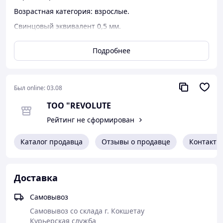
Возрастная категория: взрослые.
Свинцовый эквивалент 0,5 мм.
Длина верхней части 580 мм.
Подробнее
Длина нижней части 250 мм.
Ширина нижней части в середине 100 мм.
Длина липучки велкро 110 мм. Тесьма 10 мм.
Сопроводительная документация: паспорт, сертификат
Был online:
03.08
соответствия, протокол контроля защитной
ТОО "REVOLUTE
эффективности.
Рейтинг не сформирован
Каталог продавца
Отзывы о продавце
Контакты
Доставка
Самовывоз
Самовывоз со склада г. Кокшетау

Курьерская служба