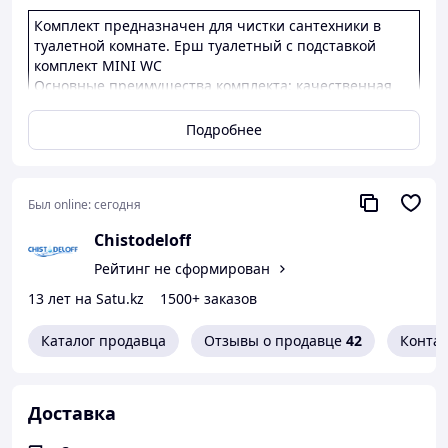
Комплект предназначен для чистки сантехники в
туалетной комнате. Ерш туалетный с подставкой
комплект MINI WC
Основные преимущества комплекта: качественная
прочная щетина, удобная и прочная ручка ерша,
прочный устойчивый стакан.
Подробнее
Диаметр стакана 12 см
Высота ручки 26 см
Был online:
сегодня
Chistodeloff
Рейтинг не сформирован
13 лет на Satu.kz
1500+ заказов
Каталог продавца
Отзывы о продавце
42
Конта
Доставка