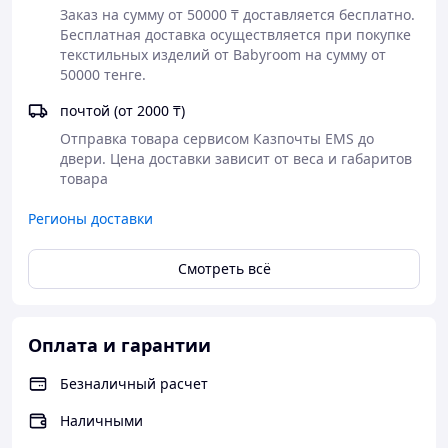
Заказ на сумму от 50000 ₸ доставляется бесплатно.

▫️ Для сна малыша — кокон с мягкими
Бесплатная доставка осуществляется при покупке 
бортиками, который создаёт
текстильных изделий от Babyroom на сумму от 
ощущение защищённости, как в
50000 тенге. 
маминых объятиях, и способствует
спокойному, безопасному сну
почтой (от 2000 ₸)
Отправка товара сервисом Казпочты EMS до 
Кокон помогает малышу быстрее
двери. Цена доставки зависит от веса и габаритов 
адаптироваться к новому миру, а маме
товара
— быть уверенной в комфорте и
безопасности ребёнка 🤍
Регионы доставки
✨ Преимущества наших коконов:
Смотреть всё
— Премиальное качество пошива
— Мягкие, дышащие и
гипоаллергенные материалы
Оплата и гарантии
— Продуманная форма и аккуратные
Безналичный расчет
швы
— Долговечность и сохранение формы
Наличными
после стирки