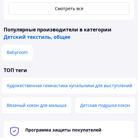
— Собственное отечественное
Смотреть всё
производство — гарантия надежности
и качества
Популярные производители
в категории
Мягкие, удобные и продуманные до
Детский текстиль, общее
мелочей — чтобы малышу было
уютно, а маме спокойно 🤍
Babyroom
ТОП теги
Художественная гимнастика купальники для выступлений
Вязаный кокон для малыша
Детская подушка кокон
Программа защиты покупателей