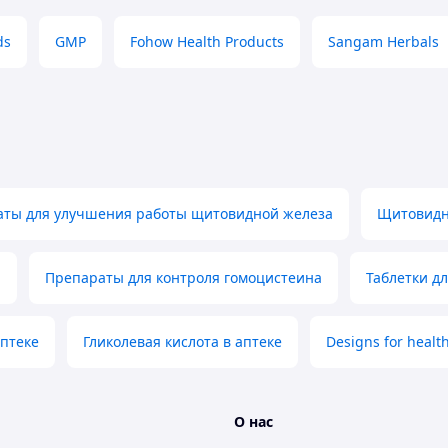
мины В6, В12 и фолиевая кислота. При нарушениях
стем или из-за недостатка необходимых витаминов
ds
GMP
Fohow Health Products
Sangam Herbals
 затем поступает в кровь.
оцистеином с синдромом дауна? Да, да он просто
ты для улучшения работы щитовидной железа
Щитовидн
лительному стрессу
а
Препараты для контроля гомоцистеина
Таблетки д
птеке
Гликолевая кислота в аптеке
Designs for healt
идрофолата предупреждает возникновение у плода
) и расщелина позвоночника
О нас
роизводства ДНК. Многим детям помогает с речью