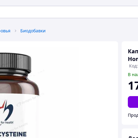
ровья
Биодобавки
Кап
Hom
Код
В на
1
Прод