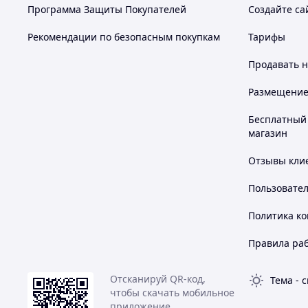
🗣️
Программа Защиты Покупателей
Создайте са
✔️В составе серосодержащие аминокислоты таурин и цис
гомоцистеина, обеспечивая нормальное производство ег
Рекомендации по безопасным покупкам
Тарифы
То есть это супер добавка, которая будет стоять на стра
крови.
Продавать
н
Похожие товары по характеристикам
Размещение в
Бесплатный 
магазин
Отзывы клие
Пользовате
Политика к
Правила ра
Отсканируй QR-код,
Тема
-
с
чтобы скачать мобильное
приложение