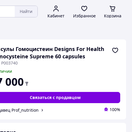
Найти
Кабинет
Избранное
Корзина
сулы Гомоцистеин Designs For Health
ocysteine Supreme 60 capsules
: P003740
личии
7 000
₸
Связаться с продавцом
100%
авец Prof_nutrition