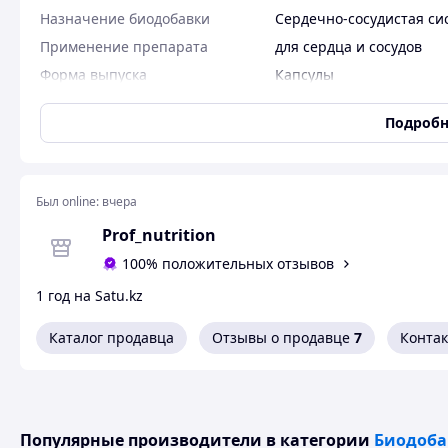
Назначение биодобавки
Сердечно-сосудистая си
Применение препарата
для сердца и сосудов
Форма выпуска
Капсулы
Упаковка
Пластиковая банка
Подробн
Количество в упаковке
60 шт
Тип
Плацента
Был online:
вчера
Капсулы Homocyst
Prof_nutrition
Осторожно жизненно важен для 🤰
100% положительных отзывов
Планирующих беременность или ЭКО, сидящих на КЕТОдие
1 год на Satu.kz
курящие, пациенты с риском тромбоза и атеросклероза 
сосуда!!!) Информация для ВАС! Просто прочитай это!
⠀
Каталог продавца
Отзывы о продавце
7
Конта
Гомоцистеин - это аминокислота, промежуточный продукт
метионина и цистеина.
Гомоцистеин не поступает с пищей, а образуется только 
организме очень короткое время, после чего превращает
⠀
Популярные производители
в категории
Биодоба