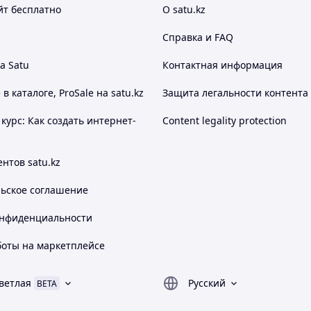
йт
бесплатно
О satu.kz
теин - поддерживает здоровый метаболизм
о необходимых и важных конечных продуктов.
Справка и FAQ
же и не будет допускать повышения гомоцистеина в
а Satu
Контактная информация
 каталоге, ProSale на satu.kz
Защита легальности контента
курс: Как создать интернет-
Content legality protection
нтов satu.kz
льское соглашение
онфиденциальности
боты на маркетплейсе
ветлая
Русский
BETA