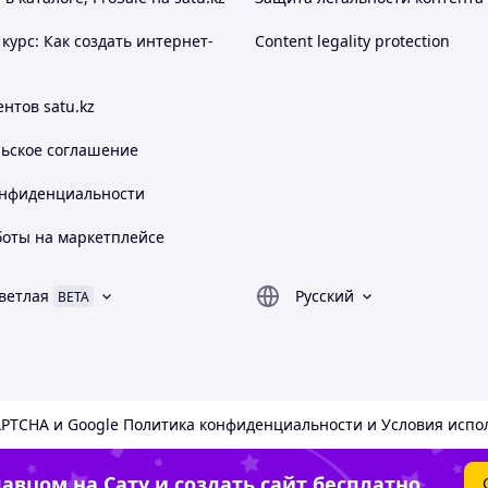
курс: Как создать интернет-
Content legality protection
нтов satu.kz
льское соглашение
онфиденциальности
боты на маркетплейсе
ветлая
Русский
BETA
APTCHA и Google
Политика конфиденциальности
и
Условия испо
авцом на Сату и создать сайт бесплатно