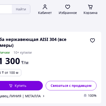
Найти
Кабинет
Избранное
Корзина
ба нержавеющая AISI 304 (все
змеры)
личии
10+ купили
1 300
₸/м
5
₸
от 100 м
Купить
Связаться с продавцом
100%
давец ЛИНИЯ | МЕТАЛЛА