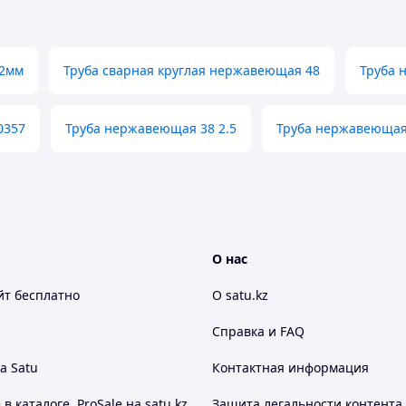
 2мм
Труба сварная круглая нержавеющая 48
Труба 
0357
Труба нержавеющая 38 2.5
Труба нержавеющая
О нас
йт
бесплатно
О satu.kz
Справка и FAQ
а Satu
Контактная информация
 каталоге, ProSale на satu.kz
Защита легальности контента