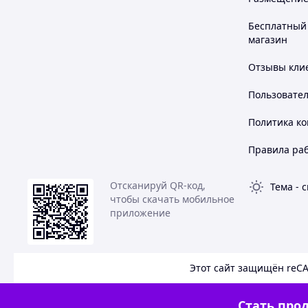
Бесплатный 
магазин
Отзывы клие
Пользовате
Политика к
Правила ра
Отсканируй QR-код,
Тема
-
с
чтобы скачать мобильное
приложение
Этот сайт защищён reC
Стать прод