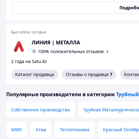
Классификация по длине
Мерной длины
Подробн
Марка стали
AISI 304 EN 10217-7
Сечение трубы
Круглое
Вид трубы
Электросварная
Был online:
сегодня
Тип трубы
Электросварная
ЛИНИЯ | МЕТАЛЛА
Оцинкованная труба
Нет
100% положительных отзывов
Поверхность трубы
Матовая
2 года на Satu.kz
Труба нержавеющая электросварная AISI 304 по стандарту
Каталог продавца
Отзывы о продавце
7
Конта
коррозионностойкой стали, предназначенная для работы 
высокой устойчивостью к коррозии, хорошей свариваемо
перепадам. Имеет ровную поверхность и точную геометр
фармацевтической промышленности, энергетике, системах
Популярные производители
в категории
Трубный
технологических и трубопроводных системах.
Собственное производство
Трубная Металлургическ
Похожие товары по характеристикам
ММК
Атма
Теплотехника
Красный Октябр