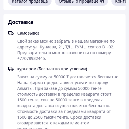
Каталог продавца
Отзывы о продавце
41
Конта
Доставка
Самовывоз
Свой заказ можно забрать в нашем магазине по 
Суперсила М5.
адресу: ул. Кунаева, 21, ТД ,, ГУМ ,, сектор В1-02. 
Предварительно можно созвонится по номеру 
MacBook Pro 14 дюймов с чипом M5 обеспечивает
+77078932445.
следующее поколение скорости и мощные
возможности ИИ на устройстве для личных,
курьером (Бесплатно при условии)
профессиональных и творческих задач. До 24 часов
работы без подзарядки и великолепный дисплей Liquid
Заказ на сумму от 50000 ₸ доставляется бесплатно.

Наша фирма предоставляет услуги по городу 
1
Retina XDR.
Алматы. При заказе до суммы 50000 тенге 
стоимость доставки в пределах квадрата стоит 
1500 тенге, свыше 50000 тенге в пределах 
квадрата доставка осуществляется бесплатно. 
Стоимость доставки за пределами квадрата от 
1500 до 2500 тысяч тенге. Сроки доставки 
оговариваются  с каждым клиентом 
индивидуально.