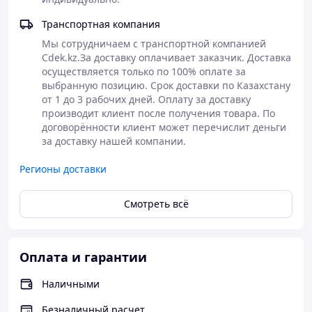
Транспортная компания
Мы сотрудничаем с транспортной компанией 
Cdek.kz.За доставку оплачивает заказчик. Доставка 
осуществляется только по 100% оплате за 
выбранную позицию. Срок доставки по Казахстану 
Основные характеристики
от 1 до 3 рабочих дней. Оплату за доставку 
СУПЕРСИЛА M5
производит клиент после получения товара. По 
договорённости клиент может перечислит деньги 
Центральный процессор и объединённая память чипа
за доставку нашей компании.
M5 стали быстрее, а более мощный графический
процессор оснащён новыми ускорителями Neural
Регионы доставки
Accelerator в каждом ядре, что обеспечивает более
быструю работу ИИ. Поэтому вы можете выполнять
Смотреть всё
сложные задачи на невероятной скорости.
ДО 24 ЧАСОВ РАБОТЫ БЕЗ ПОДЗАРЯДКИ
Оплата и гарантии
MacBook Pro 14 дюймов демонстрирует
исключительную производительность как при работе
Наличными
1
от аккумулятора, так и при подключении к сети.
Безналичный расчет