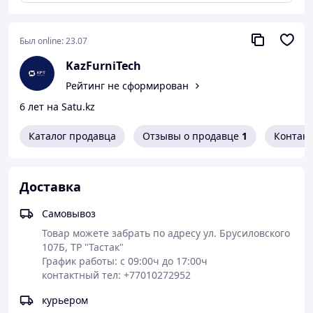
✔ Подходит для любых металлических изделий
Красим:
• мебельные каркасы
Был online:
23.07
• ножки столов
KazFurniTech
• полки
• любые металлические конструкции
Рейтинг не сформирован
Широкая палитра цветов
6 лет на Satu.kz
Быстро и качественно
Каталог продавца
Отзывы о продавце
1
Контак
Доставка
Самовывоз
Товар можете забрать по адресу ул. Брусиловского 
107Б, ТР "Тастак" 

График работы: с 09:00ч до 17:00ч

контактный тел: +77010272952
курьером