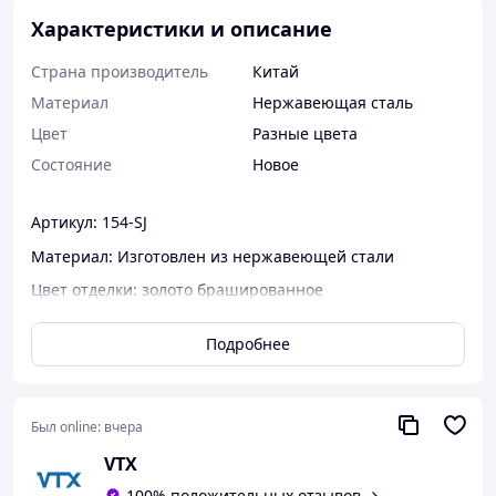
Характеристики и описание
Страна производитель
Китай
Материал
Нержавеющая сталь
Цвет
Разные цвета
Состояние
Новое
Артикул:
154-SJ
Материал: Изготовлен из нержавеющей стали
Цвет отделки: золото брашированное
Соединитель труба-труба предназначен для крепления
Подробнее
квадратной трубы 10х30 мм
Срок службы: 8 лет
Материал крепкий и не боится влаги.
Был online:
вчера
Не тускнеет, не облезает и не ржавеет.
VTX
100% положительных отзывов