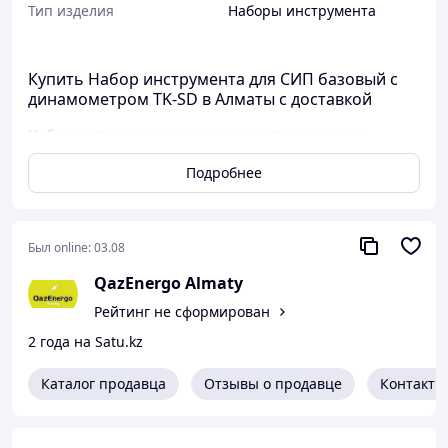
Тип изделия
Наборы инструмента
Купить Набор инструмента для СИП базовый с
динамометром TK-SD в Алматы с доставкой
Набор инструмента включает в состав перечень
наиболее необходимых инструментов, требуемых в
Подробнее
части ремонта, монтажа и реконструкции ВЛ с СИП.
Оптимальный и универсальный набор может быть
использован для обслуживания ВЛ с классическими -
алюминиевыми и сталеалюминевыми проводами, в
Был online:
03.08
сетях напряжением до 35кВ.
Базовый набор для обслуживания линий с проводами
QazEnergo Almaty
СИП.
Рейтинг не сформирован
Набор не содержит лишних изделий и в полной мере
позволяет выполнять ремонтные, монтажные и
2 года на Satu.kz
строительные работы.
* обеспечивает возможность проведения раскаточных
Каталог продавца
Отзывы о продавце
Контакты
и натяжных работ проводов ВЛ, регулировки стрел
провиса.
* позволяет вести подготовительные, монтажные и