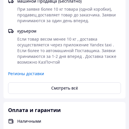
машиной Продавца (Бесплатно)
Этот продукт станет незаменимым помощником на
При заявке более 10 кг товара (одной коробки), 
вашей кухне, позволяя создавать красивые и полезные
продавец доставляет товар до заказчика. Заявки 
блюда каждый день.
Семена Чиа
— простой способ
принимаются за один день вперед.   
добавить здоровье и изысканность в повседневное
меню, а также порадовать семью и гостей необычным
курьером
и питательным оформлением.
Если товар весом менее 10 кг , доставка 
осуществляется через приложение Yandex taxi . 
Если более то автомашиной Поставщика. Заявки 
принимаются за 1-2 дня вперед . Доставка также 
возможно КазПочтой 
Регионы доставки
Смотреть всё
Оплата и гарантии
Наличными