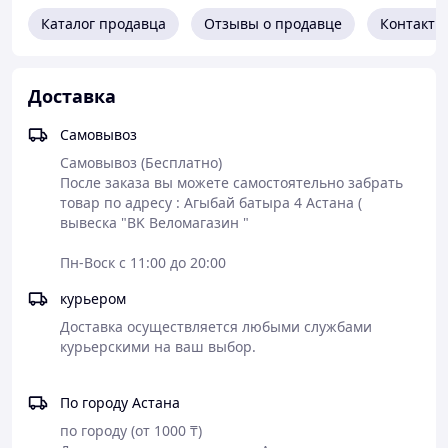
движения вверх-вниз и из стороны в сторону.
Каталог продавца
Отзывы о продавце
Контакты
Характеристики:
Для детей с рождения до 9 месяцев (до 11 кг)
Качели регулируются по углу наклона от 25° до
Доставка
45°
Питание от адаптера переменного тока без
Самовывоз
батареек
Самовывоз (Бесплатно)

Быстрая и простая сборка без инструментов
После заказа вы можете самостоятельно забрать 
Мягкий вкладыш для новорождённых
товар по адресу : Агыбай батыра 4 Астана ( 
5-ти точечные ремни безопасности
вывеска "BK Веломагазин "

Накладки на плечи и паховую область
обеспечивают дополнительный комфорт
Пн-Воск с 11:00 до 20:00
Игрушечный мобиль с интерактивными
игрушечными шариками
курьером
Тканевые части легко снимаются для машинной
Доставка осуществляется любыми службами 
стирки
безопасность, качество и надежность
По городу Астана
по городу (от 1000 ₸)
