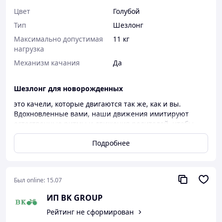
Цвет
Голубой
Тип
Шезлонг
Максимально допустимая
11 кг
нагрузка
Механизм качания
Да
Шезлонг для новорожденных
это качели, которые двигаются так же, как и вы.
Вдохновленные вами, наши движения имитируют
естественные ритмы и движения родителей, чтобы
стать наиболее привычным местом для безопасного
Подробнее
укладывания вашего ребенка, когда он не может быть
на ваших руках. Благодаря пяти успокаивающим
движениям, настраиваемым скоростям они
адаптируются к потребностям вашего малыша,
Был online:
15.07
предоставляя вам возможность сосредоточиться на
своих.
ИП BK GROUP
Умные качели, созданные, чтобы двигаться так же, как
Рейтинг не сформирован
вы! Мягко укачивает малыша, сочетая успокаивающие