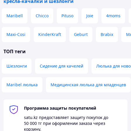
кресла-качалки и шезлонги
Maribell
Chicco
Pituso
Joie
4moms
Maxi-Cosi
KinderKraft
Geburt
Brabix
M
ТОП теги
Шезлонги
Сидение для качелей
Люлька для нов
Maribel люлька
Медицинская люлька для младенцев
Программа защиты покупателей
satu.kz
предоставляет защиту покупок до
50 000 тг
при оформлении заказа через
корзину.