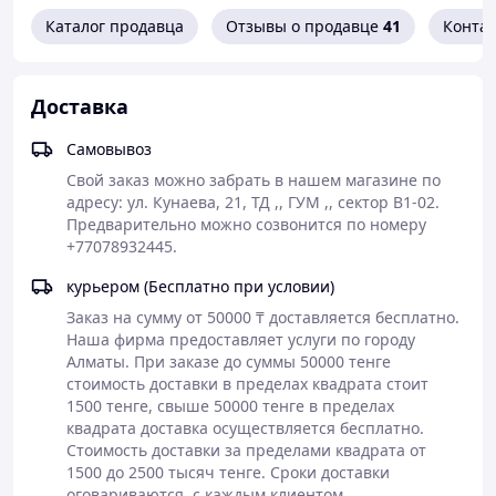
Каталог продавца
Отзывы о продавце
41
Конта
Доставка
Самовывоз
Свой заказ можно забрать в нашем магазине по 
адресу: ул. Кунаева, 21, ТД ,, ГУМ ,, сектор В1-02. 
Предварительно можно созвонится по номеру 
+77078932445.
курьером (Бесплатно при условии)
Заказ на сумму от 50000 ₸ доставляется бесплатно.

Наша фирма предоставляет услуги по городу 
Алматы. При заказе до суммы 50000 тенге 
стоимость доставки в пределах квадрата стоит 
1500 тенге, свыше 50000 тенге в пределах 
Высокие технологии и стильный дизайн
квадрата доставка осуществляется бесплатно. 
Стоимость доставки за пределами квадрата от 
Смартфон Samsung Galaxy представляет собой
1500 до 2500 тысяч тенге. Сроки доставки 
идеальное сочетание передовых технологий и
оговариваются  с каждым клиентом 
элегантного дизайна. Этот телефон создан для тех, кто