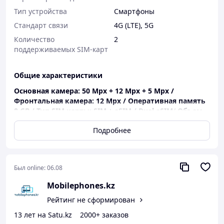
Тип устройства
Смартфоны
Стандарт связи
4G (LTE)
,
5G
Количество
2
поддерживаемых SIM-карт
Общие характеристики
Основная камера: 50 Mpx + 12 Mpx + 5 Mpx /
Фронтальная камера: 12 Mpx / Оперативная память
8 GB /
Тип SIM карты:
SIM + eSIM / Dual eSIM
/
Объем
встроенной памяти: 256 GB / Диагональ дисплея:
Подробнее
6,7″ / NFC: Да / Количество SIM-карт: 2 /
Операционная система: Android 16 / Процессор
: Samsung | Exynos 1680
Функции и особенности: Поддержка 4G,
Был online:
06.08
Распознавание лица, Датчик отпечатков пальцев,
Mobilephones.kz
Пыле/-влагозащита, Поддержка 5G, Тройная камера
Рейтинг не сформирован
13 лет на Satu.kz
2000+ заказов