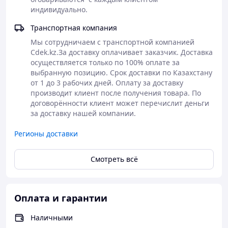
индивидуально.
ценит высокую производительность и надежность. С
мощным процессором Samsung Exynos 1680,
Транспортная компания
состоящим из 8 ядер с частотами 2.9 Гц, 2.6 Гц и 1.9 Гц,
пользователи смогут наслаждаться быстрым и
Мы сотрудничаем с транспортной компанией 
плавным опытом использования. Поддержка 5G и двух
Cdek.kz.За доставку оплачивает заказчик. Доставка 
SIM-карт, включая eSIM, обеспечивает постоянное
осуществляется только по 100% оплате за 
подключение к сети на самых высоких скоростях.
выбранную позицию. Срок доставки по Казахстану 
от 1 до 3 рабочих дней. Оплату за доставку 
Камера и дисплей: Четкость и реалистичность
производит клиент после получения товара. По 
Смартфон оснащен основной камерой с разрешением
договорённости клиент может перечислит деньги 
50 Mpx и фронтальной камерой с разрешением 12 Mpx,
за доставку нашей компании.
что позволяет делать фотографии высочайшего
качества. Оптическая стабилизация и цифровой зум
Регионы доставки
улучшают качество снимков, а видеосъемка в формате
UHD 4K (3840 x 2160) с частотой 30 кадров в секунду
Смотреть всё
делает каждое видео ярким и детализированным. Для
любителей замедленной съемки предусмотрена запись
с частотой 240 кадров в секунду в разрешении 720p.
Оплата и гарантии
Наличными