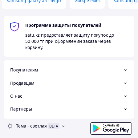
Samsung galaxy a51 64gb
Google Pixel
Samsung gal
Программа защиты покупателей
satu.kz
предоставляет защиту покупок до
50 000 тг
при оформлении заказа через
корзину.
Покупателям
Продавцам
О нас
Дисплей для полного погружения
Партнеры
Дисплей Super AMOLED Plus диагональю 6,7 дюйма
(17,02 см) с разрешением 1080х2340 и частотой
Тема
-
светлая
обновления 120 Гц обеспечивает насыщенные цвета и
BETA
четкие изображения. Это позволяет наслаждаться