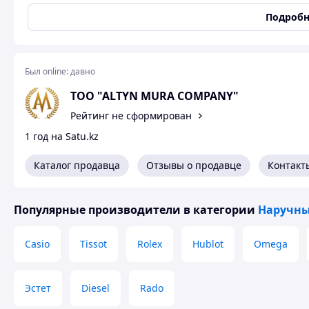
Источник питания
Батарейка
Подробн
Циферблат
Аналоговый (Стрелочны
Индикация
Метки (без цифр)
Формат времени
12 часов
Был online:
давно
Стекло
Минеральное
TOO "ALTYN MURA СOMPANY"
Форма
Квадратная
Рейтинг не сформирован
Материал
Нержавеющая сталь
1 год на Satu.kz
Покрытие
Серебро
Браслет/Ремешок
Стальной
Каталог продавца
Отзывы о продавце
Контакт
Класс влагозащиты
WR 30 м (3 атм)
Цвет корпуса
Серебристый
Популярные производители
в категории
Наручны
Цвет браслета/ремешка
Серебристый
Гарантийный срок
34 мес
Casio
Tissot
Rolex
Hublot
Omega
Габаритные размеры
Диаметр
42 мм
Эстет
Diesel
Rado
Ширина
42 мм