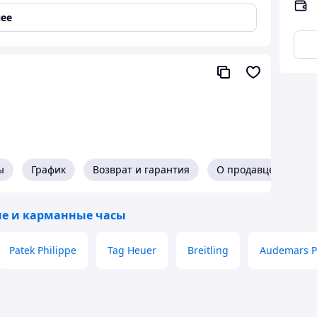
ее
й)
ы
График
Возврат и гарантия
О продавце
е и карманные часы
Patek Philippe
Tag Heuer
Breitling
Audemars P