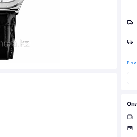
Реги
Опл