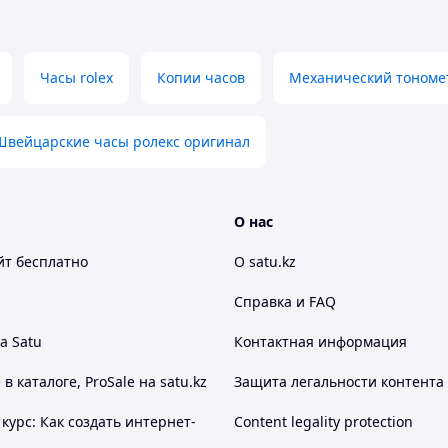
Часы rolex
Копии часов
Механический тономе
Швейцарские часы ролекс оригинал
еменном премиальном стиле.
О нас
 корпуса с мягкими линиями и текстурированным
малистичные индексы и функция даты
йт
бесплатно
О satu.kz
Справка и FAQ
стиль
а Satu
Контактная информация
сный внешний вид
дит как для делового, так и для повседневного
 каталоге, ProSale на satu.kz
Защита легальности контента
курс: Как создать интернет-
Content legality protection
зации. Вы можете изменить дизайн циферблата,