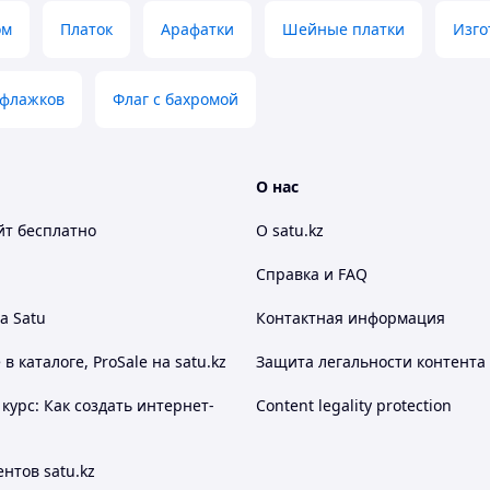
ом
Платок
Арафатки
Шейные платки
Изго
 флажков
Флаг с бахромой
О нас
йт
бесплатно
О satu.kz
Справка и FAQ
а Satu
Контактная информация
 каталоге, ProSale на satu.kz
Защита легальности контента
курс: Как создать интернет-
Content legality protection
нтов satu.kz