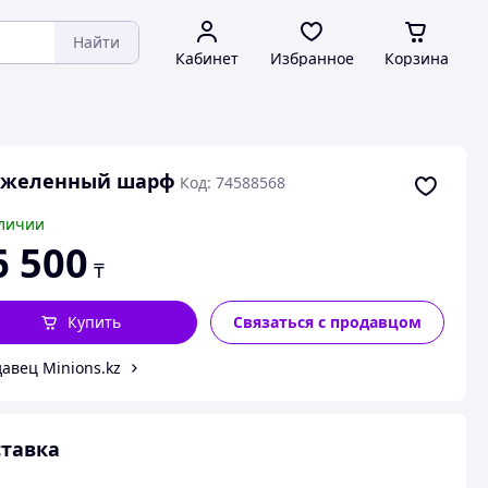
Найти
Кабинет
Избранное
Корзина
яжеленный шарф
Код: 74588568
личии
6 500
₸
Купить
Связаться с продавцом
авец Minions.kz
тавка