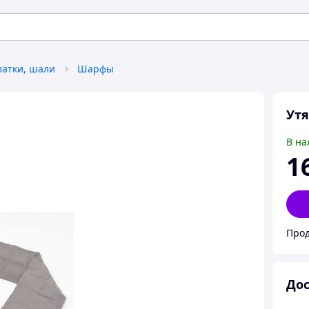
атки, шали
Шарфы
Ут
В на
1
Прод
Дос