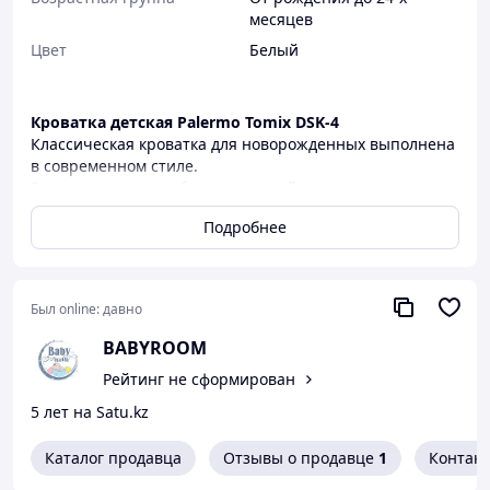
месяцев
Цвет
Белый
Кроватка детская Palermo Tomix DSK-4
Классическая кроватка для новорожденных выполнена
в современном стиле.
Вы с легкостью подберете нужный уровень ложа
кроватки
Подробнее
3 положения регулировки высоты днища кроватки 28,
38 и 48 см. от пола
Выполнена из натурального дерева
Был online:
давно
С МАЯТНИКОМ
Ложе кроватки из ламелий, что позволяет воздуху
BABYROOM
свободно вентилировать матрас.
Стенки не опускаются. Но можно не устанавливать
Рейтинг не сформирован
переднюю стенку, чтобы подвинуть к родительской
5 лет на Satu.kz
кровати.
Так же такой вариант сборки без передней стенки-
Каталог продавца
Отзывы о продавце
1
Контак
виде диванчика пригодиться когда ваш малыш
подрастёт. Малыши сами смогут укладываться в свою