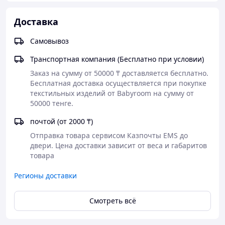
кроватку для сна.
Все детали кроватки обработаны безопасными
Доставка
красками и лаками.
Размер под матрас
120х60 см
Самовывоз
Внешние размеры
124х65х106 см
Транспортная компания (Бесплатно при условии)
Заказ на сумму от 50000 ₸ доставляется бесплатно.

Бесплатная доставка осуществляется при покупке 
текстильных изделий от Babyroom на сумму от 
50000 тенге. 
почтой (от 2000 ₸)
Отправка товара сервисом Казпочты EMS до 
двери. Цена доставки зависит от веса и габаритов 
товара
Регионы доставки
Смотреть всё