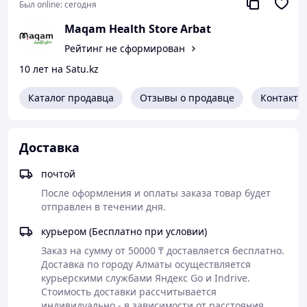
Был online:
сегодня
Для чего нужен этот комплекс?
Maqam Health Store Arbat
Глубокое расслабление: Эффективно борется со
стрессом, тревожностью и раздражительностью.
Рейтинг не сформирован
Качественный сон: Помогает быстрее засыпать
10 лет на Satu.kz
и делает сон более глубоким и
восстанавливающим.
Каталог продавца
Здоровье мышц: Устраняет ночные судороги,
Отзывы о продавце
Контакты
мышечные спазмы и чувство скованности.
Энергия и сердце: Поддерживает стабильный
сердечный ритм и участвует в выработке
Доставка
клеточной энергии.
Поддержка при нагрузках: Незаменим при
почтой
высоких умственных и физических нагрузках.
После оформления и оплаты заказа товар будет 
Кому подходит?
отправлен в течении дня.
Людям с высокой чувствительностью ЖКТ (кому
не подходят обычные формы магния).
курьером (Бесплатно при условии)
Тем, кто находится в состоянии хронического
стресса и эмоционального выгорания.
Заказ на сумму от 50000 ₸ доставляется бесплатно.

Спортсменам для быстрого восстановления
Доставка по городу Алматы осуществляется 
мышц и нервной системы.
курьерскими службами Яндекс Go и Indrive.

Людям, страдающим от бессонницы и частых
Стоимость доставки рассчитывается 
ночных пробуждений.
индивидуально - в зависимости от расстояния, 