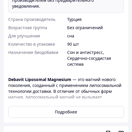
производителем без предварительного
уведомления.
Страна производитель
Турция
Возрастная группа
Без ограничений
Для улучшения
сна
Количество в упаковке
90 шт
Назначение биодобавки
Сон и антистресс
,
Сердечно-сосудистая
система
Debavit Liposomal Magnesium
— это магний нового
поколения, созданный с применением липосомальной
технологии доставки. В отличие от обычных форм
магния, липосомальный магний не вызывает
слабительного эффекта и дискомфорта в желудке. Он
обладает уникальной биодоступностью, позволяя
Подробнее
быстро восполнить дефицит минерала, снять
мышечное напряжение и нормализовать
психоэмоциональное состояние.