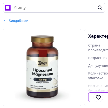
Биодобавки
Характе
Страна
производи
Возрастная
Для улучш
Количество
упаковке
Назначени
биодобавки