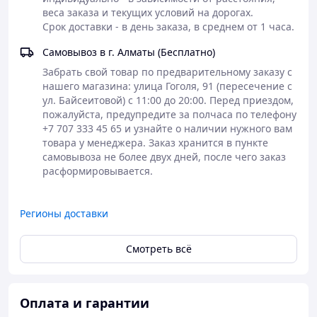
Для профилактики сердечно-сосудистых
веса заказа и текущих условий на дорогах. 

заболеваний и судорог.
Срок доставки - в день заказа, в среднем от 1 часа.
Как принимать (Инструкция)
Самовывоз в г. Алматы (Бесплатно)
Дозировка: Обычно рекомендуется принимать
Забрать свой товар по предварительному заказу с 
по 1 таблетке 1–2 раза в день.
нашего магазина: улица Гоголя, 91 (пересечение с 
Способ: Принимать во время еды или за 1 час
ул. Байсеитовой) с 11:00 до 20:00. Перед приездом, 
до сна, запивая водой.
пожалуйста, предупредите за полчаса по телефону 
Курс: Рекомендуемый курс — от 1 до 2 месяцев.
+7 707 333 45 65 и узнайте о наличии нужного вам 
Важно: Липосомальная форма позволяет
товара у менеджера. Заказ хранится в пункте 
принимать препарат даже людям с повышенной
самовывоза не более двух дней, после чего заказ 
кислотностью желудка.
Характеристики
Количество: 90 таблеток (на 1.5–3 месяца
Регионы доставки
приема).
Технология: Liposomal Delivery System
(Липосомальная доставка).
Смотреть всё
Форма выпуска: Таблетки.
Производство: Турция (Debavit).
Преимущества: Усвоение в несколько раз
Оплата и гарантии
выше, чем у цитрата или оксида магния.