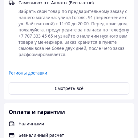
графиком работы (ночные смены).
Самовывоз в г. Алматы (Бесплатно)
Пожилым людям (у которых естественная
Забрать свой товар по предварительному заказу с 
выработка мелатонина снижена).
нашего магазина: улица Гоголя, 91 (пересечение с 
Тем, кому не помогают обычные таблетки для
ул. Байсеитовой) с 11:00 до 20:00. Перед приездом, 
сна.
пожалуйста, предупредите за полчаса по телефону 
Как принимать (Инструкция)
+7 707 333 45 65 и узнайте о наличии нужного вам 
товара у менеджера. Заказ хранится в пункте 
Дозировка: Обычно достаточно 1–2 нажатий
самовывоза не более двух дней, после чего заказ 
(пшиков) под язык.
Способ: Распылить за 20–30 минут до сна.
Подержите жидкость во рту 30 секунд перед
проглатыванием для лучшего всасывания.
Регионы доставки
Важно: После приема рекомендуется
выключить яркий свет и гаджеты, так как свет
блокирует действие мелатонина.
Смотреть всё
Курс: Можно использовать эпизодически или
короткими курсами по 2 недели.
Характеристики
Оплата и гарантии
Объем: 20 мл (флакон рассчитан на длительный
Наличными
период использования).
Технология: Liposomal Delivery (Липосомальная
Безналичный расчет
доставка) в форме спрея.