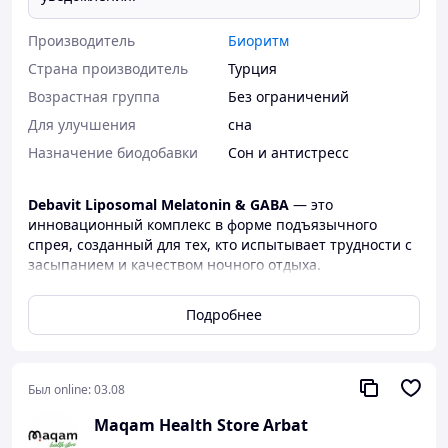
Производитель
Биоритм
Страна производитель
Турция
Возрастная группа
Без ограничений
Для улучшения
сна
Назначение биодобавки
Сон и антистресс
Debavit Liposomal Melatonin & GABA
— это
инновационный комплекс в форме подъязычного
спрея, созданный для тех, кто испытывает трудности с
засыпанием и качеством ночного отдыха.
Липосомальная технология инкапсулирует активные
вещества в нано-сферы, которые защищают их и
Подробнее
доставляют напрямую к клеткам. Сочетание «гормона
сна» (мелатонина) и главного тормозного
нейромедиатора (GABA) позволяет мягко успокоить
нервную систему и восстановить естественные
Был online:
03.08
биоритмы.
Maqam Health Store Arbat
Для чего нужен этот комплекс?