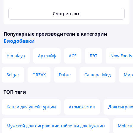
Состав: Мелатонин, ГАМК (GABA).
Производство: Турция (Debavit).
Смотреть всё
Преимущества: Начинает работать через 10-15
минут после приема.
Популярные производители
в категории
Биодобавки
Himalaya
Артлайф
ACS
БЭТ
Now Foods
Solgar
ORZAX
Dabur
Сашера-Мед
Мир
ТОП теги
Капли для ушей турции
Атомоксетин
Долгоиграю
Мужской долгоиграющие таблетки для мужчин
Molecu