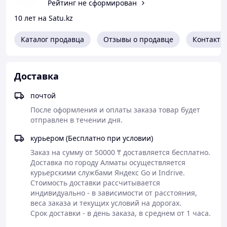
Рейтинг не сформирован
Быстрое засыпание: Сокращает время
10 лет на Satu.kz
засыпания даже после сильного эмоционального
перенапряжения.
Каталог продавца
Глубокая фаза сна: Предотвращает ночные
Отзывы о продавце
Контакты
пробуждения, делая сон непрерывным и
восстанавливающим.
Снятие тревожности: ГАМК (GABA) мягко
Доставка
тормозит избыточную активность мозга, устраняя
«поток мыслей» перед сном.
почтой
Легкое пробуждение: В отличие от снотворных,
После оформления и оплаты заказа товар будет 
не вызывает чувства разбитости и сонливости
отправлен в течении дня.
наутро.
Адаптация при перелетах: Незаменим при
курьером (Бесплатно при условии)
смене часовых поясов (джетлаг) для быстрой
перенастройки организма.
Заказ на сумму от 50000 ₸ доставляется бесплатно.

Доставка по городу Алматы осуществляется 
Кому подходит?
курьерскими службами Яндекс Go и Indrive.

Людям, страдающим бессонницей и
Стоимость доставки рассчитывается 
прерывистым сном.
индивидуально - в зависимости от расстояния, 
Тем, кто испытывает высокий уровень стресса и
веса заказа и текущих условий на дорогах. 

не может «отключить мозг» вечером.
Срок доставки - в день заказа, в среднем от 1 часа.
Путешественникам и людям с плавающим