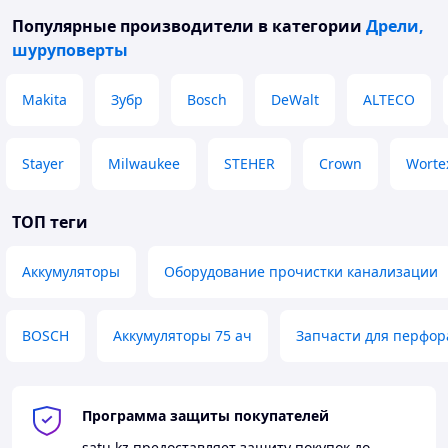
Популярные производители
в категории
Дрели,
шуруповерты
Makita
Зубр
Bosch
DeWalt
ALTECO
Stayer
Milwaukee
STEHER
Crown
Worte
ТОП теги
Аккумуляторы
Оборудование прочистки канализации
BOSCH
Аккумуляторы 75 ач
Запчасти для перфор
Программа защиты покупателей
satu.kz
предоставляет защиту покупок до