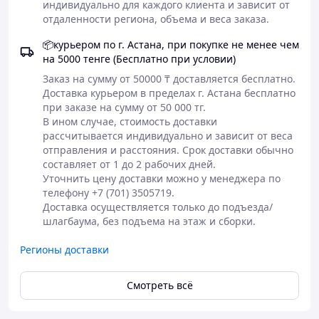
индивидуально для каждого клиента и зависит от 
Экстракт ремании клейкой (снятие воспалений)
отдаленности региона, объема и веса заказа.
Экстракт корня имбиря и женьшеня
(интенсивный разогрев и микроциркуляция)
📦курьером по г. Астана, при покупке не менее чем
Экстракт мяты перечной (местная анестезия и
на 5000 тенге (Бесплатно при условии)
свежесть)
Экстракт шафрана, дудника и центеллы
Заказ на сумму от 50000 ₸ доставляется бесплатно.

азиатской (регенерация тканей и лимфодренаж)
Доставка курьером в пределах г. Астана бесплатно 
Комплекс натуральных антисептических
при заказе на сумму от 50 000 тг. 

агентов
В ином случае, стоимость доставки 
рассчитывается индивидуально и зависит от веса 
Способ применения
отправления и расстояния. Срок доставки обычно 
Тщательно очистите и высушите кожу в
составляет от 1 до 2 рабочих дней.  

проблемной зоне.
Уточнить цену доставки можно у менеджера по 
Нанесите несколько капель бальзама наружно.
телефону +7 (701) 3505719. 

Мягко массируйте круговыми движениями до
Доставка осуществляется только до подъезда/
полного впитывания.
шлагбаума, без подъема на этаж и сборки. 
Спустя несколько минут начнется интенсивное
действие, сопровождающееся покалыванием
Регионы доставки
(«иголками») и глубоким теплом.
Применяйте 2–3 раза в день. После процедуры
Смотреть всё
тщательно вымойте руки с мылом, избегайте
попадания в глаза и на слизистые оболочки.