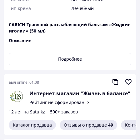
Тип крема
Лечебный
CARICH Травяной расслабляющий бальзам «Жидкие
иголки» (50 мл)
Описание
Инновационное средство народной китайской
медицины для экспресс-снятия боли и восстановления
Подробнее
подвижности.
CARICH «Жидкие иголки»
— это
высококонцентрированный фитобальзам, который при
Был online:
01.08
нанесении на кожу воссоздает терапевтический
эффект классического иглоукалывания и
Интернет-магазин "Жизнь в балансе"
профессионального глубокого массажа. Активная
Рейтинг не сформирован
формула на основе редких целебных трав мгновенно
проникает в глубокие слои тканей, активизирует
12 лет на Satu.kz
500+ заказов
местную микроциркуляцию крови, снимает застойные
явления и блокирует болевые синдромы. Средство
Каталог продавца
Отзывы о продавце
49
Конта
незаменимо при остеохондрозе, суставных и
мышечных болях, невралгиях, а также для быстрой