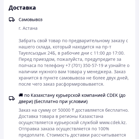
реабилитации после травм, ушибов и растяжений.
Доставка
Главные преимущества
Самовывоз
Эффект жидкого иглоукалывания:
уникальное точечное покалывание и глубокий
г. Астана

прогрев заменяют сеанс рефлексотерапии.
Мощный анальгетик:
оперативно купирует
Забрать свой товар по предварительному заказу с 
боль в спине, шее, пояснице, коленях и мышцах.
нашего склада, который находится на пр-т 
Ликвидация отеков и спазмов:
снимает
Тауелсыздык 24Б, в рабочие дни с 11:00 до 17:00. 
мышечный гипертонус, ускоряет рассасывание
Перед приездом, пожалуйста, предупредите за 
гематом и выведение солей.
полчаса по телефону +7 (701) 350-57-19 и узнайте о 
Улучшение подвижности:
способствует
наличии нужного вам товара у менеджера. Заказ 
естественному восстановлению хрящевой ткани
хранится в пункте самовывоза не более двух дней, 
и связочного аппарата.
после чего заказ расформировывается. 
Натуральный фитокомплекс:
содержит
экстракты редких высокогорных растений и
🚚 по Казахстану курьерской компанией CDEK (до
ценные эфирные масла.
двери) (Бесплатно при условии)
Состав
Заказ на сумму от 50000 ₸ доставляется бесплатно.

Доставка товара в регионы Казахстана 
Высокотехнологичный экстракт лечебных трав:
осуществляется курьерской службой www.cdek.kz. 
Отправка заказа осуществляется по 100% 
Экстракт евкоммии вязолистной (укрепление
суставов)
предоплате. Стоимость доставки рассчитывается 