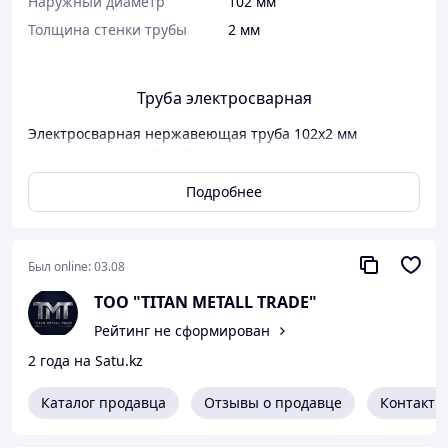
Наружный диаметр
102 мм
Толщина стенки трубы
2 мм
Труба электросварная
Электросварная нержавеющая труба 102х2 мм
предназначена для использования в инженерных
системах, производстве оборудования, пищевой
Подробнее
промышленности и строительстве. Материал
отличается устойчивостью к коррозии, перепадам
температур и воздействию химических веществ.
Характеристики:
Был online:
03.08
Размер: 102х2 мм
ТОО "TITAN METALL TRADE"
Дополнительные толщины: 5, 5.5, 6 мм
Рейтинг не сформирован
Марки стали: AISI 201, AISI 304, AISI 321, AISI
316 Ti, AISI 316L, AISI 430
2 года на Satu.kz
Тип поверхности: зеркальная, шлифованная,
матовая
Каталог продавца
Отзывы о продавце
Контакты