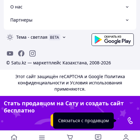
О нас
Партнеры
Тема
-
светлая
BETA
© Satu.kz — маркетплейс Казахстана, 2008-2026
Этот сайт защищён reCAPTCHA и Google
Политика
конфиденциальности
и
Условия использования
применяются.
Стать продавцом на Сату и создать сайт
бесплатно
Создать сайт
Связаться с продавцом