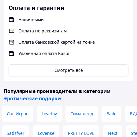
Оплата и гарантии
Челлендж:
10-дневный марафон,
превращающий обычную неделю в серию
Наличными
незабываемых открытий.
Перезагрузка отношений:
Набор создан для
Оплата по реквизитам
борьбы с рутиной. Он учит партнеров открыто
обсуждать скрытые желания, пробовать новое и
Оплата банковской картой на точке
находить удовольствие в самых смелых
Удалённая оплата Kaspi
проявлениях своей сексуальности.
Техническое досье:
Смотреть всё
Наполнение:
60 дизайнерских карт,
распределенных по категориям (диалоги,
тактильность, экшн, позы).
Популярные производители
в категории
Аксессуары:
Металлические наручники для
Эротические подарки
символического контроля, изящная плетка для
сенсорной стимуляции.
Лас Играс
Lovetoy
Сима-ленд
Baile
БД
Методология:
Инструкция по безопасной игре
(обсуждение границ, стоп-слова).
Назначение:
Развитие близости, ролевые игры,
Satisfyer
Lovense
PRETTY LOVE
Next
Ste