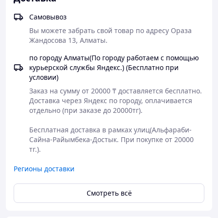
Почему этот набор станет легендой ваших
свиданий:
Самовывоз
Максимальная концентрация смыслов:
В
Вы можете забрать свой товар по адресу Ораза 
комплект входят 60 тематических карт,
Жандосова 13, Алматы.
охватывающих все аспекты близости — от
по городу Алматы(По городу работаем с помощью
чувственных вопросов, укрепляющих
курьерской службы Яндекс.) (Бесплатно при
эмоциональный контакт, до смелых заданий и поз
условии)
для достижения новых пиков удовольствия.
Заказ на сумму от 20000 ₸ доставляется бесплатно.

Власть и подчинение:
Впервые игра
Доставка через Яндекс по городу, оплачивается 
дополнена функциональными аксессуарами —
отдельно (при заказе до 20000тг).

наручниками и плеткой. Эти атрибуты позволяют
безопасно внедрить элементы контроля,
Бесплатная доставка в рамках улиц(Альфараби-
доминирования и тактильного экстрима,
Сайна-Райымбека-Достык. При покупке от 20000 
мгновенно повышая градус возбуждения.
тг.).
Сценарная гибкость:
Набор предлагает три
формата игры:
Регионы доставки
Импровизация:
полное доверие случаю
через случайный выбор карт.
Смотреть всё
Ритуал:
следование структурированному
прогрессу от нежности к экстриму.