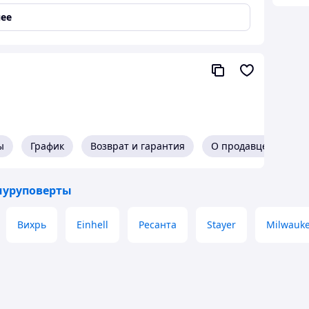
ее
ы
График
Возврат и гарантия
О продавце
шуруповерты
Вихрь
Einhell
Ресанта
Stayer
Milwauk
шуруповерт
мент для строительных, монтажных и бытовых
табильную работу и комфортное использование