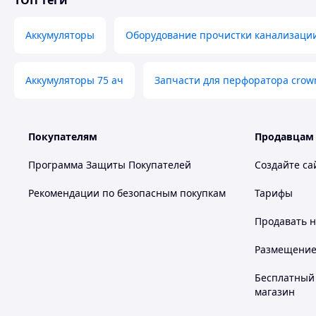
ТОП теги
Подходит для закручивания крепежа и сверления различ
мастерской и профессионального использования.
Аккумуляторы
Оборудование прочистки канализаци
Похожие товары по характеристикам
Аккумуляторы 75 ач
Запчасти для перфоратора crow
Покупателям
Продавцам
Программа Защиты Покупателей
Создайте са
Рекомендации по безопасным покупкам
Тарифы
Продавать
н
Размещение в
Бесплатный 
магазин