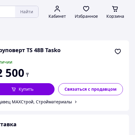
Найти
Кабинет
Избранное
Корзина
уповерт TS 48B Tasko
личии
2 500
₸
Купить
Связаться с продавцом
авец MAXСтрой, Стройматериалы
тавка