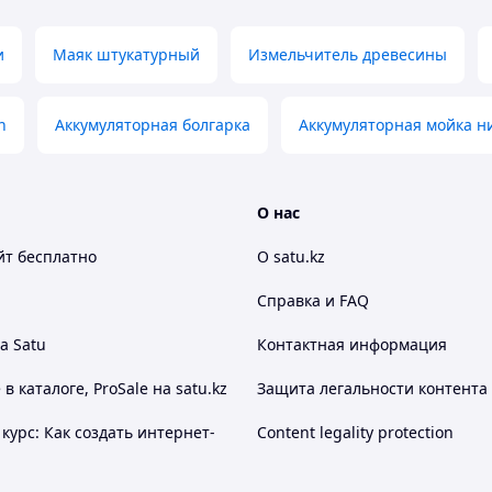
ных материалов. Отличный выбор для дома,
и
Маяк штукатурный
Измельчитель древесины
n
Аккумуляторная болгарка
Аккумуляторная мойка н
О нас
йт
бесплатно
О satu.kz
Справка и FAQ
а Satu
Контактная информация
 каталоге, ProSale на satu.kz
Защита легальности контента
курс: Как создать интернет-
Content legality protection