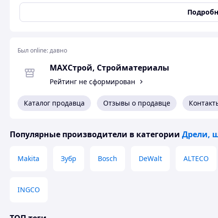
патрона
Подробн
Максимальный крутящий
25 H*m
момент
Максимальное количество
1150 об/мин
оборотов
Был online:
давно
Дополнительные функции
MAXСтрой, Стройматериалы
Ударный режим
Да
Рейтинг не сформирован
Количество скоростей работы
2
Каталог продавца
Отзывы о продавце
Контакт
Реверс
Да
Защита от перегрузок
Да
Популярные производители
в категории
Дрели, 
Питание
Тип аккумулятора
Li-Ion
Makita
Зубр
Bosch
DeWalt
ALTECO
Электрический 
INGCO
Шуруповерт TS 48B Tasko — надежный и удобный инстру
работ. Оснащен мощным аккумулятором, обеспечивает с
благодаря эргономичному дизайну.