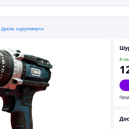
Дрели, шуруповерты
Шур
В на
1
Прод
Дос