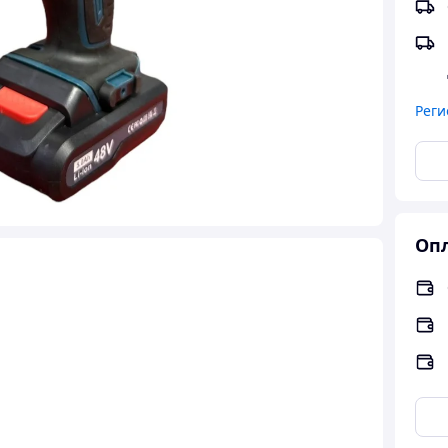
Реги
Опл