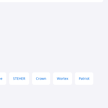
ee
STEHER
Crown
Wortex
Patriot