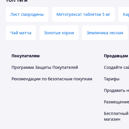
ТОП теги
Натуральные масла бергамота – придают свежесть и
Удобная фасовка – 100 пакетиков для ежедневного и
Премиальная упаковка – подходит для подарка или с
Лист смородины
Метотрексат таблетки 5 мг
Ка
Похожие товары по характеристикам
Чай матча
Золотые корни
Земляника лесная
Покупателям
Продавцам
Программа Защиты Покупателей
Создайте са
Рекомендации по безопасным покупкам
Тарифы
Продавать
н
Размещение в
Бесплатный 
магазин