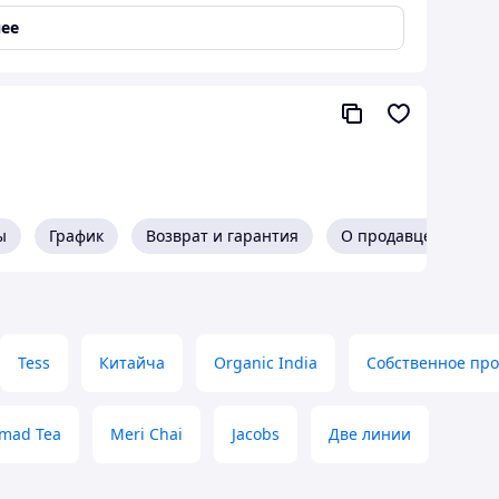
ее
Beta Tea
гамота – это премиальный напиток, созданный на
масел бергамота. Упаковка выполнена в виде
ы
График
Возврат и гарантия
О продавце
гамота
°C
Tess
Китайча
Organic India
Собственное про
mad Tea
Meri Chai
Jacobs
Две линии
 и цитрусовых нот.