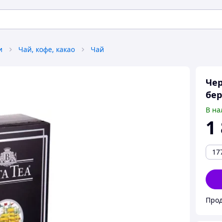
и
Чай, кофе, какао
Чай
Чер
бер
В на
1
17
Прод