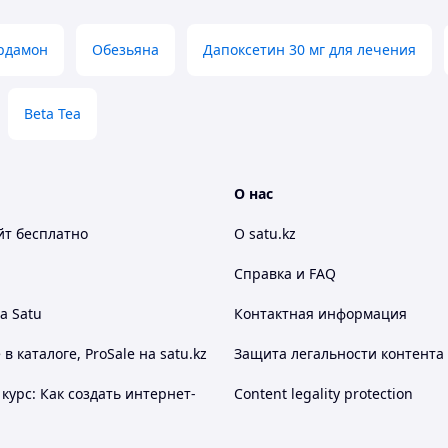
 утончённый аромат.
спользования.
ервировки.
рдамон
Обезьяна
Дапоксетин 30 мг для лечения
Beta Tea
О нас
йт
бесплатно
О satu.kz
Справка и FAQ
а Satu
Контактная информация
 каталоге, ProSale на satu.kz
Защита легальности контента
курс: Как создать интернет-
Content legality protection