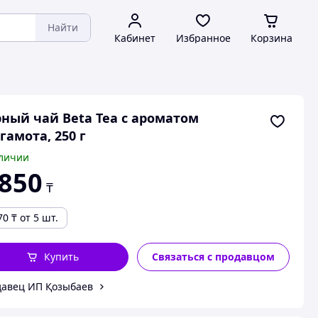
Найти
Кабинет
Избранное
Корзина
ный чай Beta Tea с ароматом
гамота, 250 г
личии
 850
₸
70
₸
от 5 шт.
Купить
Связаться с продавцом
авец ИП Қозыбаев