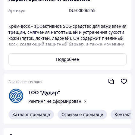
Артикул
DU-00006255
Крем-воск – эффективное SOS-средство для заживления
трещин, смягчения натоптышей и устранения сухости
кожи (пяток, локтей, ладоней). Он содержит пчелиный
воск, создающий защитный барьер, а также мочевину,
пантенол и масла, ускоряющие регенерацию
Подробнее
Был online:
сегодня
ТОО "Дудар"
Рейтинг не сформирован
Каталог продавца
Отзывы о продавце
Контакты