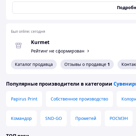
67 см
Подробн
63 см
55 см
50 см
Преимущества:
Был online:
сегодня
✔ Эффектный внешний вид
Kurmet
✔ Подходят для любых видов соревнований
✔ Отличный подарок и памятная награда
Рейтинг не сформирован
✔ Возможность нанесения индивидуальной надписи
По вопросам заказа и наличия обращайтесь в сообщения
Каталог продавца
Отзывы о продавце
1
Конта
Популярные производители
в категории
Сувенир
Papirus Print
Собственное производство
Колор
Командор
SND-GO
Прометей
РОСМЭН