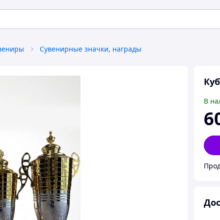
увениры
Сувенирные значки, награды
Куб
В на
6
Прод
Дос