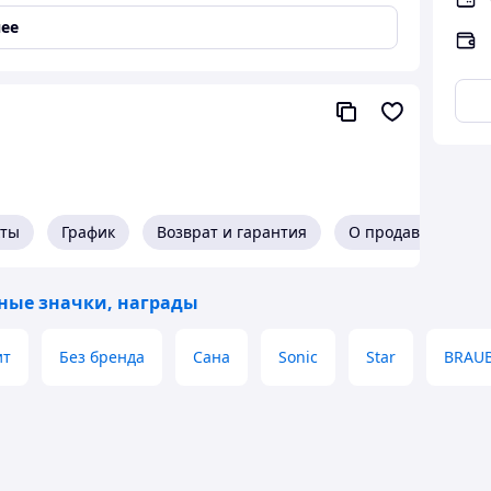
ее
.
кты
График
Возврат и гарантия
О продавце
ные значки, награды
ит
Без бренда
Сана
Sonic
Star
BRAU