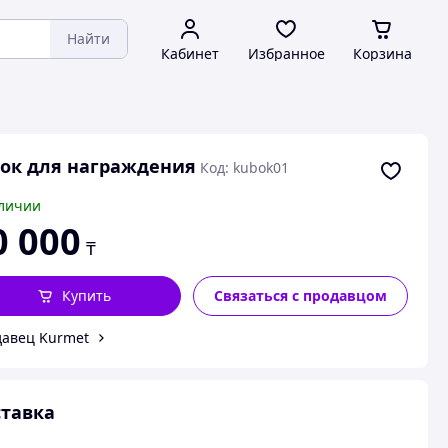
Найти
Кабинет
Избранное
Корзина
ок для награждения
Код: kubok01
личии
0 000
₸
Купить
Связаться с продавцом
авец Kurmet
тавка