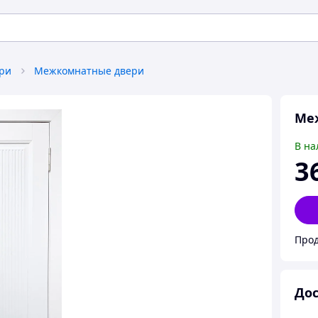
ери
Межкомнатные двери
Ме
В на
3
Прод
Дос