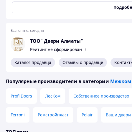
Число полотен двери
Однопольные
Подробн
Отделка поверхности
Viva ПВХ
межкомнатной двери
Цвет
Белый
Был online:
сегодня
Состояние
Новое
ТОО" Двери Алматы"
Цвет дверей
Белый
Рейтинг не сформирован
Комплектация
Наличники
Да
Каталог продавца
Отзывы о продавце
Контакт
Уплотнители
Да
Дверная коробка
Да
Популярные производители
в категории
Межком
Доборная доска
Да
ProfilDoors
ЛесКом
Собственное производство
Размеры
Высота двери
2000 мм
Толщина двери
35 мм
Ferroni
Ремстройпласт
Polair
Ваши двери
Дверь межкомнатная, с фрезеровкой, глухое полотно, ма
изготовлено из бруса хвойных пород МДФ. Фрезеровка а п