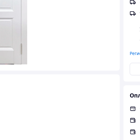
Реги
Опл