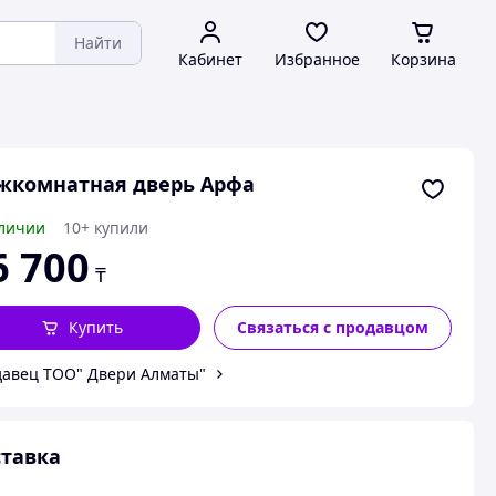
Найти
Кабинет
Избранное
Корзина
жкомнатная дверь Арфа
личии
10+ купили
6 700
₸
Купить
Связаться с продавцом
авец ТОО" Двери Алматы"
тавка