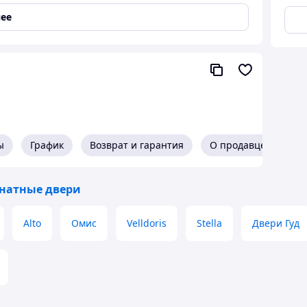
ее
ы
График
Возврат и гарантия
О продавце
натные двери
Alto
Омис
Velldoris
Stella
Двери Гуд
товое покрытие. Полотно царговое сборное,
олотне . Покрытие ПВХ , софт белый.