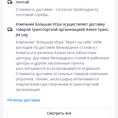
почтой
вдохновлены классическими пропорциями садового
стола — это не случайность, а осознанное
Стоимость доставки - согласно прейскуранту 
дизайнерское решение Cornilleau.
почтовой службы.
Хотите сыграть? Сетка возвращается на место так же
Компания Большая Игра осуществляет доставку
быстро. Никакого демонтажа, никаких инструментов —
товаров транспортной организацией Алеко-транс,
просто удовольствие от игры тогда, когда захочется.
Jet Log
Компания "Большая Игра" берет на себя 100% 
расходов по доставке бильярдных столов в г. 
Алматы и в регионы Казахстана (областные 
центры). Доставка бильярдных столов в районные 
центры и другие населенные пункты 
рассчитывается и согласовывается отдельно!

Стоимость доставки остальных товаров компании 
(игротека, теннис, аксессуары) оплачивается 
покупателем при получении в транспортной 
организации.
Регионы доставки
Смотреть всё