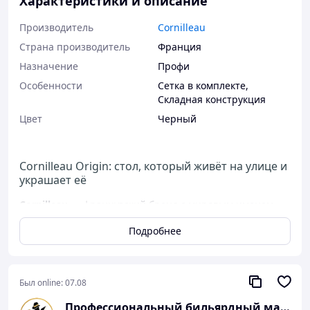
Характеристики и описание
Производитель
Cornilleau
Страна производитель
Франция
Назначение
Профи
Особенности
Сетка в комплекте
,
Складная конструкция
Цвет
Черный
Cornilleau Origin: стол, который живёт на улице и
украшает её
Cornilleau
— французский бренд с мировым именем,
лидер в производстве теннисных столов для улицы уже
Подробнее
более 50 лет. Каждый стол собирается во Франции,
проходит строгий контроль качества и рассчитан на
долгую жизнь под открытым небом.
Origin Outdoor
Play-Style
— особенная модель в линейке: это не
Был online:
07.08
просто спортивный инвентарь, это предмет садового
дизайна, который одинаково хорош и во время партии,
Профессиональный бильярдный магазин