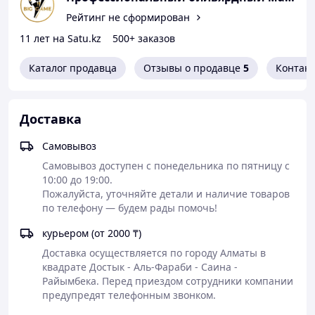
и в качестве обеденного стола на шесть персон.
Рейтинг не сформирован
11 лет на Satu.kz
500+ заказов
Каталог продавца
Отзывы о продавце
5
Контак
Доставка
Чёрный цвет корпуса — лаконичный, элегантный, вне
Самовывоз
времени — делает Origin не только функциональным,
но и визуально безупречным объектом любого
Самовывоз доступен с понедельника по пятницу с 
открытого пространства: сада, террасы, загородного
10:00 до 19:00.

двора или корпоративной зоны отдыха.
Пожалуйста, уточняйте детали и наличие товаров 
по телефону — будем рады помочь!
Трансформер: теннисный стол и садовый стол в
одном
курьером (от 2000 ₸)
Доставка осуществляется по городу Алматы в 
Главная фишка модели Origin — это
двойная функция
.
квадрате Достык - Аль-Фараби - Саина - 
Сетка легко снимается за несколько минут, и перед
Райымбека. Перед приездом сотрудники компании 
вами — элегантный садовый стол размером
120 × 220
предупредят телефонным звонком.
см
, за которым комфортно разместятся
6 персон
для
обеда или ужина на свежем воздухе. Размеры