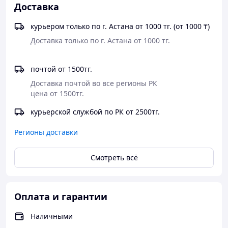
Доставка
✅ Астаксантин: Один из самых мощных
антиоксидантов в мире. Он защищает саму Омегу от
курьером только по г. Астана от 1000 тг. (от 1000 ₸)
окисления, а ваши клетки от старения.
✅ Основа - чистейший норвежский рыбий жир
Знак качества и экологической чистоты.
почтой от 1500тг.
​Кому это нужно?
Доставка почтой во все регионы РК

цена от 1500тг.
🐟​Тем, кто много работает головой.
🐟​Тем, кто хочет поддержать здоровье сосудов и кожи.
курьерской службой по РК от 2500тг.
🐟​Тем, кто ценит премиальное качество без
Регионы доставки
компромиссов.
​📍 100 капсул в одной упаковке — хватит на
Смотреть всё
полноценный курс.
Производство: Турция
Для ОПТОВЫХ ЦЕН пишите на WhatsApp +7 707
Оплата и гарантии
634 38 51
Наличными