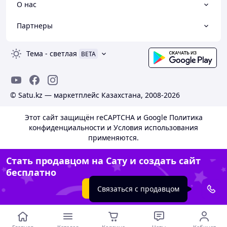
О нас
Партнеры
Тема
-
светлая
BETA
© Satu.kz — маркетплейс Казахстана, 2008-2026
Этот сайт защищён reCAPTCHA и Google
Политика
конфиденциальности
и
Условия использования
применяются.
Стать продавцом на Сату и создать сайт
бесплатно
Создать сайт
Связаться с продавцом