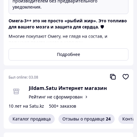
производителем без предварительного
уведомления.
Омега-3++ это не просто «рыбий жир». Это топливо
для вашего мозга и защита для сердца.
🛡️
​Многие покупают Омегу, не глядя на состав, и
получают просто масло в капсулах.
В Multipro Omega-3 ++ всё иначе. Давайте разберем
Подробнее
«по полочкам»:
​✅ Высокая концентрация: В каждой капсуле 360 мг EPA
и 240 мг DHA. Это именно те жирные кислоты, которые
Был online:
03.08
снимают воспаления и улучшают когнитивные
функции.
Jildam.Satu Интернет магазин
✅ Фосфатидилхолин: Фосфатидилхолин проникает к
Рейтинг не сформирован
нервным окончаниям головного мозга и стимулирует
10 лет на Satu.kz
500+ заказов
их. Он помогает в решении таких проблем, как
ухудшение памяти, трудности с концентрацией и
Каталог продавца
Отзывы о продавце
24
Конта
«туман в голове».
Секретный ингредиент, который помогает Омеге
усваиваться клетками быстрее и эффективнее.