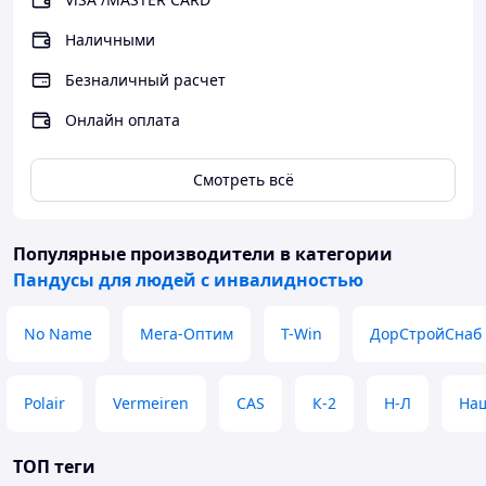
http://novoprom.kz/
Наличными
Безналичный расчет
Онлайн оплата
Смотреть всё
Популярные производители
в категории
Пандусы для людей с инвалидностью
No Name
Мега-Оптим
T-Win
ДорСтройСнаб
Polair
Vermeiren
CAS
К-2
Н-Л
Наш
ТОП теги