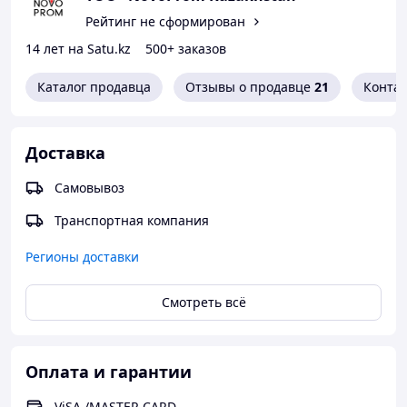
Рейтинг не сформирован
Так же в продаже:
14 лет на Satu.kz
500+ заказов
• Подъемники для инвалидов (маломобильных групп
населения)
Каталог продавца
Отзывы о продавце
21
Конта
• Подъемники для кафе, ресторанов
• грузовые подъемники
ПАНДУСЫ
Доставка
• Стационарные пандусы
• Откидные пандусы
• Мобильные пандусы
Самовывоз
Доставка в любо регион РК и РФ.
Транспортная компания
Предоставляем гарантию, сертификат, паспорт,
бухгалтерские документы
Регионы доставки
Контакты:
г.Алматы Северное кольцо 86/14 офис 2.
Смотреть всё
тел:
+ 7 727 357 36 11
Оплата и гарантии
Сайт :
ViSA /MASTER CARD