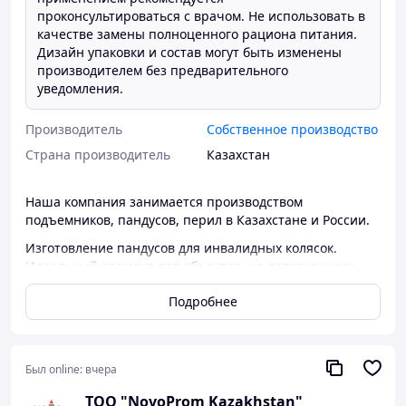
проконсультироваться с врачом. Не использовать в
качестве замены полноценного рациона питания.
Дизайн упаковки и состав могут быть изменены
производителем без предварительного
уведомления.
Производитель
Собственное производство
Страна производитель
Казахстан
Наша компания занимается производством
подъемников, пандусов, перил в Казахстане и России.
Изготовление пандусов для инвалидных колясок.
Идеальный вариант для объектов, не допускающих
капитальной реконструкции
Подробнее
Монтируются в течение 1-3 дней.
Не требуют дорогостоящего обслуживания в отличие
от лифтов и подъемников
Подходят для всех видов инвалидных и детских колясок
Был online:
вчера
Любые размеры и конфигурации
Нескользящая поверхность
ТОО "NovoProm Kazakhstan"