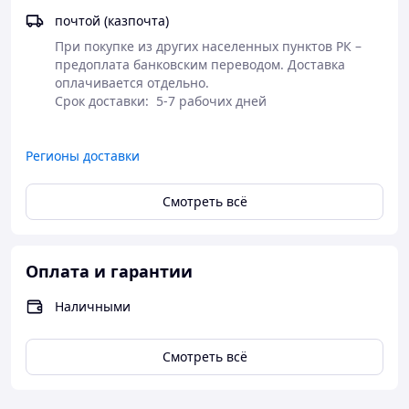
Предел взвешивания: 5 кг
почтой (казпочта)
Точность измерения: 1 г
При покупке из других населенных пунктов РК – 
Тарокомпенсация: есть
предоплата банковским переводом. Доставка 
Дисплей: есть
оплачивается отдельно.

Тип элементов питания: АА
Индикация заряда батареи: есть
Индикация перегрузки: есть
Автоматическое выключение: есть
Регионы доставки
Конструкция тары: платформа
Материал платформы: пластик
Материал корпуса: пластик
Смотреть всё
Размеры: 3.5х16.7х24 см
Оплата и гарантии
Наличными
Смотреть всё