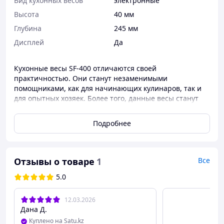
Вид кухонных весов
электронные
Высота
40 мм
Глубина
245 мм
Дисплей
Да
Кухонные весы SF-400
отличаются своей
практичностью. Они станут незаменимыми
помощниками, как для начинающих кулинаров, так и
для опытных хозяек. Более того, данные весы станут
подспорьем для тех, кто стремится похудеть и строго
соблюдает диету, а также для тех, кому необходимо
Подробнее
точно измерить массу продуктов перед их приемом.
Почему
кухонные весы
стоит купить прямо сейчас:
Точность взвешивания ― 1 грамм. Этого вполне
Отзывы о товаре
1
Все
достаточно, чтобы удовлетворить любые
5.0
кулинарные изыски на кухне.
Для экономии заряда батареек весы
автоматически выключаются при долгом
12.03.2026
простое.
Дана Д.
Конструкция модели позволяет взвешивать на
Куплено на Satu.kz