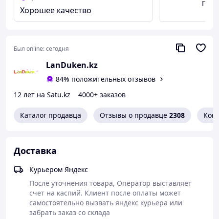
Посм
ней продукты в любой таре, или просто без нее.
Хорошее качество
Был online:
сегодня
LanDuken.kz
84% положительных отзывов
12 лет на Satu.kz
4000+ заказов
Каталог продавца
Отзывы о продавце
2308
Кон
Доставка
Курьером Яндекс
После уточнения товара, Оператор выставляет 
счет на каспий. Клиент после оплаты может 
Характеристики:
самостоятельно вызвать яндекс курьера или 
забрать заказ со склада
Тип: электронные