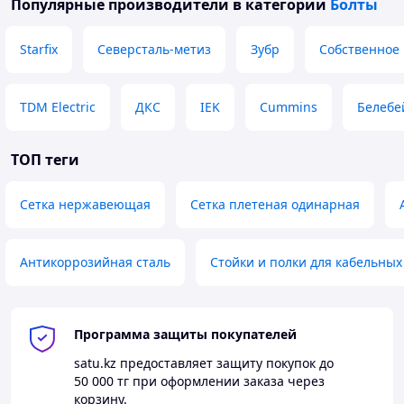
Популярные производители
в категории
Болты
требующих надежного крепежа.
Машиностроение.
Применяются в
Starfix
Северсталь-метиз
Зубр
Собственное
производстве и сборке машин и механизмов, где
важны прочность и долговечность соединений.
Автомобилестроение.
Используются в
TDM Electric
ДКС
IEK
Cummins
Белебе
различных частях автомобилей, включая
двигатель, подвеску и шасси.
ТОП теги
Морская промышленность.
Благодаря
устойчивости к коррозии, нержавеющие болты
идеально подходят для использования в
Сетка нержавеющая
Сетка плетеная одинарная
судостроении и морских конструкциях.
Энергетика.
Используются в оборудовании и
Антикоррозийная сталь
Стойки и полки для кабельных
конструкциях, связанных с производством и
передачей энергии, где важна надежность и
долговечность крепежа.
Программа защиты покупателей
satu.kz
предоставляет защиту покупок до
50 000 тг
при оформлении заказа через
корзину.