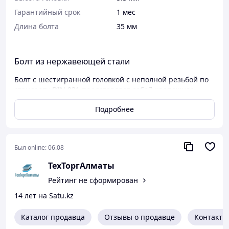
Гарантийный срок
1 мес
Длина болта
35 мм
Болт из нержавеющей стали
Болт с шестигранной головкой с неполной резьбой по
стандарту DIN 931 представляет собой крепежное
изделие, изготовленное из нержавеющей стали,
Подробнее
которое обладает высокой коррозионной стойкостью и
прочностью. Этот тип болта используется в различных
отраслях благодаря своим специфическим
характеристикам.
Был online:
06.08
Материал.
Нержавеющая сталь обеспечивает
ТехТоргАлматы
долговечность и устойчивость к коррозии, что
делает эти болты идеальными для использования
Рейтинг не сформирован
в условиях повышенной влажности, агрессивных
14 лет на Satu.kz
средах и на открытом воздухе.
Шестигранная головка.
Шестигранная форма
Каталог продавца
Отзывы о продавце
Контакты
головки обеспечивает надежное сцепление с