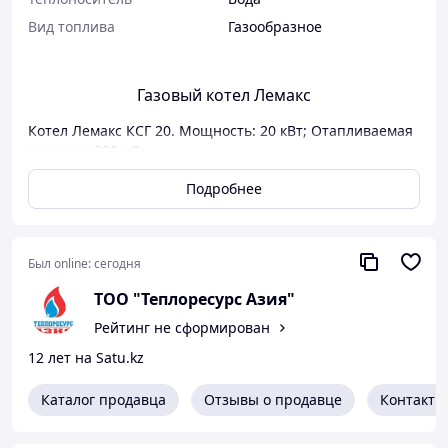
Вид топлива
Газообразное
Газовый котел Лемакс
Котел Лемакс КСГ 20. Мощность: 20 кВт; Отапливаемая
площадь 200 м2.
Отапливаемая площадь, кв.м
200
Подробнее
d дымоходной трубы, мм
130
Габаритные размеры, мм
474x538x9
Был online:
сегодня
Диаметр соединительных труб отопления
50
TOO "Теплоресурc Азия"
(вход/выход), мм
Рейтинг не сформирован
КПД(%)
90
12 лет на Satu.kz
Масса (кг)
58
Мощность (кВт)
20
Каталог продавца
Отзывы о продавце
Контакты
Бренд
Лемакс