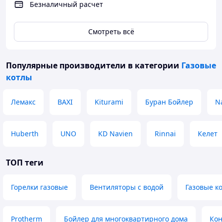
Безналичный расчет
Смотреть всё
Популярные производители
в категории
Газовые
котлы
Лемакс
BAXI
Kiturami
Буран Бойлер
N
Huberth
UNO
KD Navien
Rinnai
Келет
ТОП теги
Горелки газовые
Вентиляторы с водой
Газовые к
Protherm
Бойлер для многоквартирного дома
Кон