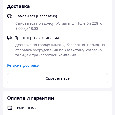
Расход газа (куб. м./час)
1.2
Доставка
Высокоэффективные и энергонезависимые котлы
Лемакс принесут тепло и уют вашему дому.
Самовывоз (Бесплатно)
Предназначены для отопления и горячего
Самовывоз по адресу г.Алматы ул. Толе би 228  с  
водоснабжения жилых и коммунальных помещений,
9:00 до 18:00
зданий административно-бытового назначения. -
высококачественная сталь 2мм повышенной плотности
Транспортная компания
Магнитогорского металлургического комбината; -
теплоизоляционное покрытие теплообменника; -
Доставка по городу Алматы, бесплатно. Возможна 
антикоррозийная; - обработка ингибирующим
отправка оборудования по Казахстану, согласно 
составом; - срок эксплуатации 14 лет;
тарифам транспортной компании. 
Регионы доставки
Смотреть всё
Оплата и гарантии
Наличными