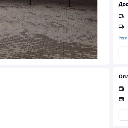
Дос
Реги
Опл