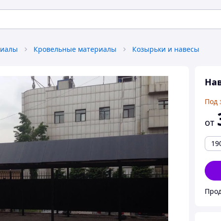
риалы
Кровельные материалы
Козырьки и навесы
Нав
Под 
от
19
Прод