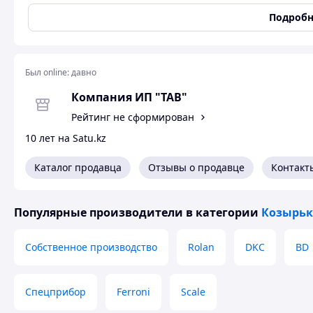
Производитель
BD
Подробн
Покрытие
Окраска
Тип изделия
Навес
Пользовательские характеристики
Был online:
давно
Выезд менеджера
бесплатно
Компания ИП "ТАВ"
Доставка
бесплатно
Рейтинг не сформирован
Гарантия
год
10 лет на Satu.kz
Изготовление навесов любой сложности на заказ, возможн
Каталог продавца
Отзывы о продавце
Контакт
Высококачественный материал, пр-во Россия, Казахстан.
красится в цеху что не приносит не удобств заказчику, сб
восьми дней.
Популярные производители
в категории
Козырьк
Похожие товары по характеристикам
Собственное производство
Rolan
DKC
BD
Спецприбор
Ferroni
Scale