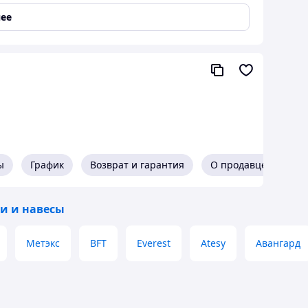
ее
о изготовление по эскизу клиента.
ы
График
Возврат и гарантия
О продавце
 Основная часть конструкций навеса собирается и
орка проходит по месту и занимает от трех до
и и навесы
Метэкс
BFT
Everest
Atesy
Авангард