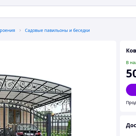
роения
Садовые павильоны и беседки
Ко
В на
5
Прод
Дос