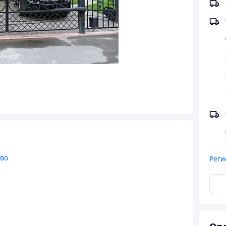
тво
Реги