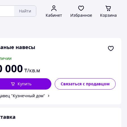
Найти
Кабинет
Избранное
Корзина
ваные навесы
личии
0 000
₸/кв.м
Купить
Связаться с продавцом
авец "Кузнечный дом"
тавка