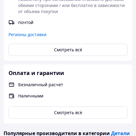
оперативность их получения. Большинство из
обеими сторонами / или бесплатно в зависимости 
представленных запасных частей есть в наличии на складе, а
от объема покупки
наши специалисты всегда готовы ответить на любой ваш
вопрос.
почтой
Сотрудничая с нашей компанией, вы можете не
бояться получить подделку вместо оригинальной
Регионы доставки
детали.
Смотреть всё
Мы работаем напрямую с производителями,
поэтому двигатели Hatz и запчасти к ним мы
предлагаем по оптимальной для вас цене.
Оплата и гарантии
Безналичный расчет
Наличными
Смотреть всё
Популярные производители
в категории
Детали