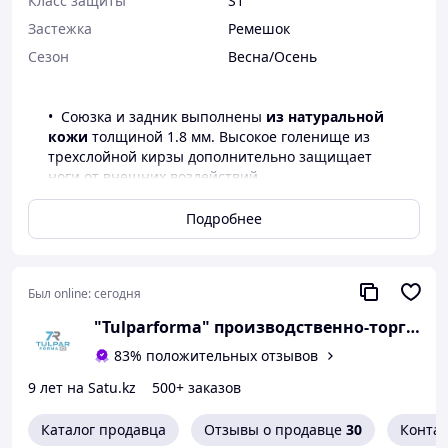
Класс защиты
S1
Застежка
Ремешок
Сезон
Весна/Осень
Союзка и задник выполнены
из натуральной
кожи
толщиной 1.8 мм. Высокое голенище из
трехслойной кирзы дополнительно защищает
ноги от внешних воздействий.
Для защиты пальцев ног используется
металлический подносок выдерживающий
Подробнее
нагрузку до 200 Дж.
Облегченная подошва из полиуретана
устойчива к истиранию, маслобензостойкая,
Был online:
сегодня
имеет хорошие амортизационные свойства и
глубокий рисунок протектора для надежного
"Tulparforma" производственно-торговая
сцепления с замасленными и грязными
83% положительных отзывов
поверхностями.
За счет регулируемого по ширине ноги
9 лет на Satu.kz
500+ заказов
ремешка сапог плотно фиксируется на ноге.
Подкладка обуви сделана из стойкой к износу
Каталог продавца
Отзывы о продавце
30
Конта
ткани, за счет этого при постоянных физических