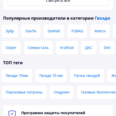
Смотреть всё
Популярные производители
в категории
Гвозди
Зубр
Starfix
DeWalt
FUBAG
Matrix
Stayer
Северсталь
Kraftool
ДКС
Deli
ТОП теги
Гвозди 70мм
Гвозди 70 мм
Пачка гвоздей
Жи
Пороховые патроны
Ондулин
Газовые баллончи
Программа защиты покупателей