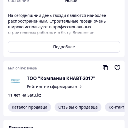
Состояние
Новое
На сегодняшний день гвозди являются наиболее
распространенным. Строительные гвозди очень
широко используют в профессиональных
строительных работах и в быту. Внешне он
представляет собой стержень цилиндрической формы
с плоской и круглой шляпкой. Под ней сделаны
Подробнее
специальные насечки для более надежного скрепления
материалов.
Был online:
вчера
ТОО "Компания КНАВТ-2017"
Рейтинг не сформирован
11 лет на Satu.kz
Каталог продавца
Отзывы о продавце
Контакты
Доставка