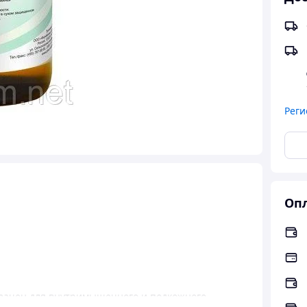
Реги
Опл
азачен для внутримышечного и подкожного