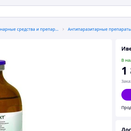
Ветеринарные средства и препараты
Иве
В на
1
Зака
Прод
Дос