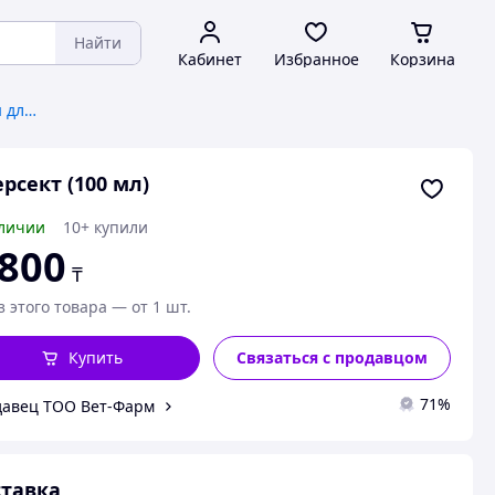
Найти
Кабинет
Избранное
Корзина
Антипаразитарные препараты для животных
рсект (100 мл)
личии
10+ купили
 800
₸
з этого товара — от 1 шт.
Купить
Связаться с продавцом
71%
авец ТОО Вет-Фарм
тавка