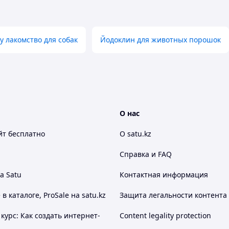
на, он является удачной модификацией всемирно
няет в себе все достоинства препарата Ивомек и
ерная формообразующая смесь подобрана таким
года, в отличии от препарата Ивермек, который
 лакомство для собак
Йодоклин для животных порошок
ой формуле снижена вязкость препарата, и он
олевых реакций и развития воспалительных
т добавлен анестетик. Препарат Иверсект
- и эндопаразитов, подкожно или внутримышечно.
ся препарат Ивермек. Благодаря современным
т гораздо ниже стоимостиИвомека и известных его
 др.
О нас
йт
бесплатно
О satu.kz
Справка и FAQ
а Satu
Контактная информация
 каталоге, ProSale на satu.kz
Защита легальности контента
курс: Как создать интернет-
Content legality protection