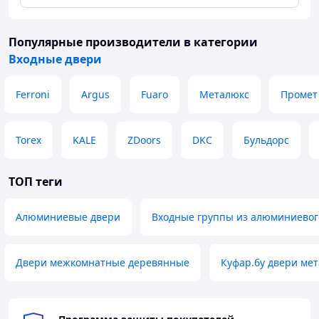
стеклопакеты, либо сэндвич панели. Защиту от холода
и влаги обеспечивают также двойное уплотнение по
всему контуру створки и нижнее уплотнение,
Популярные производители
в категории
прилегающее к дверному порогу.
Входные двери
Еще одним важным достоинством "теплой" двери из
алюминиевого профиля является ее шумоизоляция.
Ferroni
Argus
Fuaro
Металюкс
Промет
Поскольку профиль составной, его звукоизоляция
повышается за счет все той же теплоизоляционной
вставки.
Torex
KALE
ZDoors
DKC
Бульдорс
ТОП теги
Алюминиевые двери
Входные группы из алюминиевог
Двери межкомнатные деревянные
Куфар.бу двери ме