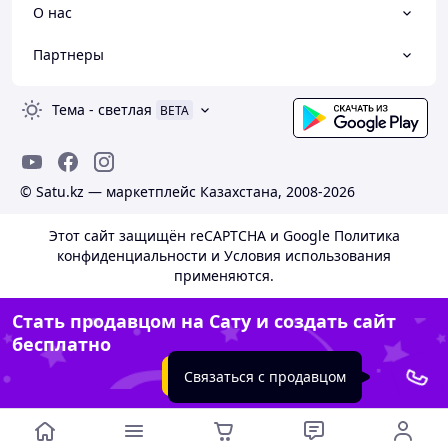
О нас
Партнеры
Тема
-
светлая
BETA
© Satu.kz — маркетплейс Казахстана, 2008-2026
Этот сайт защищён reCAPTCHA и Google
Политика
конфиденциальности
и
Условия использования
применяются.
Стать продавцом на Сату и создать сайт
бесплатно
Создать сайт
Связаться с продавцом