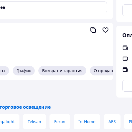
,
Для медицинских учреждений
,
Для выставочных
ее
мещений
,
Для учебных заведений
ой
Опл
кты
График
Возврат и гарантия
О продавце
торговое освещение
galight
Teksan
Feron
In-Home
AES
P