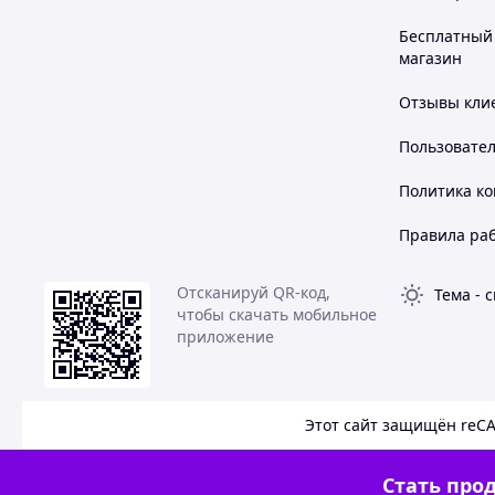
Бесплатный 
магазин
Отзывы клие
Пользовате
Политика к
Правила ра
Отсканируй QR-код,
Тема
-
с
чтобы скачать мобильное
приложение
Этот сайт защищён reC
Стать прод