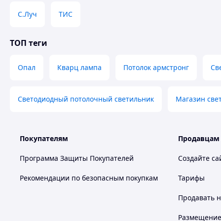
Ширина
19 мм
С.Луч
ТИС
Характеристики излучения
Максимальная цветовая
6500 К
ТОП теги
температура
Световой поток
2800 лм
Опал
Кварц лампа
Потолок армстронг
Св
Светодиодная панель (опал, матовый), светильник (встраи
размеры 600х600х10, с гарантией.
Светодиодный потолочный светильник
Магазин свет
Похожие товары по характеристикам
Покупателям
Продавцам
Программа Защиты Покупателей
Создайте са
Рекомендации по безопасным покупкам
Тарифы
Продавать
н
Размещение в