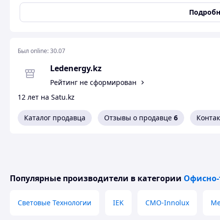
Применение освещения
Для торговых площадей
Подробн
залов
,
Для офисных по
Способ монтажа
Встраиваемый/накладн
Срок службы
30000 час
Был online:
30.07
Степень защиты IP
20
Ledenergy.kz
Тип лампы
Светодиодная лента
Рейтинг не сформирован
Тип освещения
Светильник
Тип рассеивателя
Призма
12 лет на Satu.kz
Тип светильника
Общего освещения
Каталог продавца
Отзывы о продавце
6
Конта
Форма
Квадратная
Цвет корпуса
Белый
Цвет свечения
Холодный белый
Частота
50 Гц
Популярные производители
в категории
Офисно-
Размеры
Высота
595 мм
Световые Технологии
IEK
CMO-Innolux
Me
Длина
595 мм