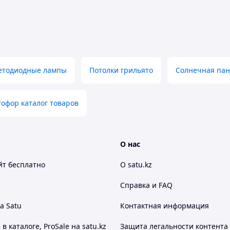
етодиодные лампы
Потолки грильято
Солнечная пан
ваемый), 36Вт, 6500К, в комплекте с драйвером,
офор каталог товаров
О нас
йт
бесплатно
О satu.kz
Справка и FAQ
а Satu
Контактная информация
 каталоге, ProSale на satu.kz
Защита легальности контента