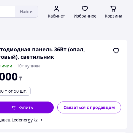
Найти
Кабинет
Избранное
Корзина
тодиодная панель 36Вт (опал,
овый), светильник
личии
10+ купили
 000
₸
00
₸
от 50 шт.
Купить
Связаться с продавцом
авец Ledenergy.kz