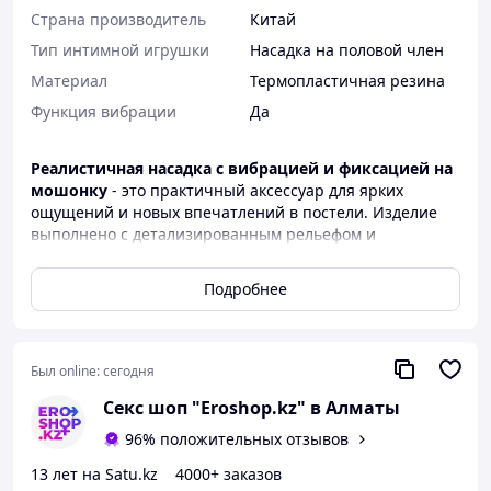
Страна производитель
Китай
Тип интимной игрушки
Насадка на половой член
Материал
Термопластичная резина
Функция вибрации
Да
Реалистичная насадка с вибрацией и фиксацией на
мошонку
- это практичный аксессуар для ярких
ощущений и новых впечатлений в постели. Изделие
выполнено с детализированным рельефом и
выраженными венками, что усиливает стимуляцию и
дарит партнёрше чувство естественной
Подробнее
наполненности.
Насадка подходит как для увеличения размера
полового члена, так и в роли фалопротеза при
Был online:
сегодня
ослабленной эрекции. Встроенная вибропуля
добавляет приятную вибрацию, делая процесс ещё
Секс шоп "Eroshop.kz" в Алматы
более насыщенным. Эластичное кольцо надёжно
96% положительных отзывов
фиксируется на мошонке, что предотвращает
соскальзывание и помогает отложить оргазм.
13 лет на Satu.kz
4000+ заказов