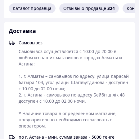
Характеристики:
Каталог продавца
Отзывы о продавце
324
Конт
общая длина: 19 см
диаметр: 4,7 см
Доставка
материал: мягкий и эластичный
вибропуля в комплекте
Самовывоз
Такая насадка станет отличным выбором для пар,
Самовывоз осуществляется с 10:00 до 20:00 в 
которые стремятся разнообразить интимные игры
любом из наших магазинов в городах Алматы и 
и открыть для себя новые грани удовольствия.
Астана:

1. г. Алматы – самовывоз по адресу: улица Карасай 
батыра 104, угол улицы Шагабутдинова - доступен 
с 10.00 до 02.00 ночи;

2. г. Астана - самовывоз по адресу Бейбітшілік 48 
доступен с 10.00 до 02.00 ночи.

* Наличие товара в определенном магазине, 
предварительно необходимо согласовать с 
оператором.
по г. Астана - мин. сумма заказа - 5000 тенге