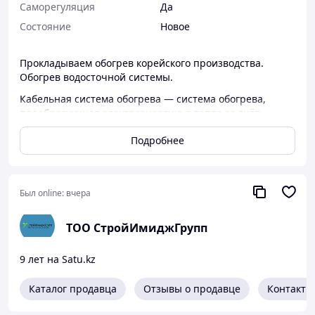
Саморегуляция
Да
Состояние
Новое
Прокладываем обогрев корейского производства.
Обогрев водосточной системы.
Кабельная система обогрева — система обогрева,
преобразующая электроэнергию в тепло за счёт
теплового действия тока в нагревательных элементах,
Подробнее
выполненных в виде специальных кабелей.
Кабельные системы обогрева находят широчайшее
применение. Их преимуществами являются малые
габаритные размеры кабеля и широкие возможности
Был online:
вчера
по передаче электроэнергии.
ТОО СтройИмиджГрупп
9 лет на Satu.kz
Каталог продавца
Отзывы о продавце
Контакты