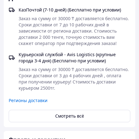
В нем содержатся полезные компоненты природного
происхождения:
КазПочтой (7-10 дней) (Бесплатно при условии)
Лаванда и мимоза – действенные ингредиенты,
Заказ на сумму от 30000 ₸ доставляется бесплатно.

выполняющие несколько функций. К ним
Сроки доставки от 7 до 10 рабочих дней в 
относится сглаживание рубцов, устранение
зависимости от региона доставки. Стоимость 
аллергических реакций, активизация выработки
доставки 2 000 тенге, точную стоимость вам 
коллагена.
скажет оператор при подтверждения заказа!
Виноградные косточки – компонент,
насыщенный биофлавоноидами. С его помощью
Курьерской службой - Avis Logistics (крупные
восстанавливается эластичность кожи,
города 3-4 дня) (Бесплатно при условии)
улучшаются обменные процессы, исчезают
Заказ на сумму от 30000 ₸ доставляется бесплатно.

признаки возрастных изменений.
Сроки доставки от 3 до 4 рабочих дней , оплата 
Сок алоэ – незаменимое вещество, в котором
при получении курьеру! Стоимость доставки 
содержатся витамины и минералы. Оно очищает
курьером 2500тг.
кожу от загрязнений, обеспечивает ее
увлажнение и питание.
Регионы доставки
Чтобы купить омолаживающее мицеллярное масло
SILK, нужно оформить заказ на нашем сайте. В
Смотреть всё
продаже представлен оригинальный продукт от
российских косметологов. Он прекрасно подходит для
домашнего применения. Масло используется днем и
вечером. Оно наносится на лицо с помощью пипетки.