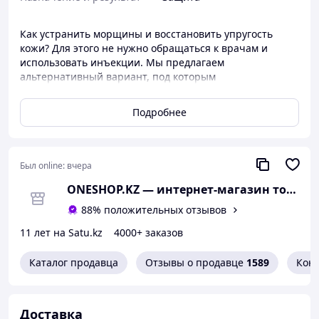
Как устранить морщины и восстановить упругость
кожи? Для этого не нужно обращаться к врачам и
использовать инъекции. Мы предлагаем
альтернативный вариант, под которым
подразумевается омолаживающее мицеллярное масло
SILK. Оно создано на базе научно разработанной
Подробнее
формулы. При использовании продукта усиливаются
обменные процессы, ускоряется регенерация клеток,
восполняются запасы витаминов.
Был online:
вчера
SILK – новинка на рынке
На сайте представлен безопасный препарат, в составе
ONESHOP.KZ — интернет-магазин товаров 
которого содержатся природные компоненты. В них
88% положительных отзывов
максимально сохранены полезные свойства. После
применения масла ценные элементы попадают в кожу
11 лет на Satu.kz
4000+ заказов
и начинают действовать. Поэтому после курсового
употребления продукта женщины видят хорошие
Каталог продавца
Отзывы о продавце
1589
Кон
результаты!
Омолаживающее масло SILK – средство, оказывающее
эффективное, но бережное воздействие на эпидермис.
Доставка