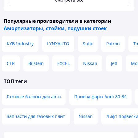
Ironman 4x4 Gas для Pajero Sport можно
купить в нашем магазине в Алматы.
Отправляем по Казахстану, в Кыргызстан и
Популярные производители
в категории
Россию.
Амортизаторы, стойки, подушки стоек
KYB Industry
LYNXAUTO
Sufix
Patron
To
CTR
Bilstein
EXCEL
Nissan
Jet!
Mo
ТОП теги
Газовые балоны для авто
Привод фары Audi 80 B4
Запчасти для газовых плит
Nissan
Лифт подвеск