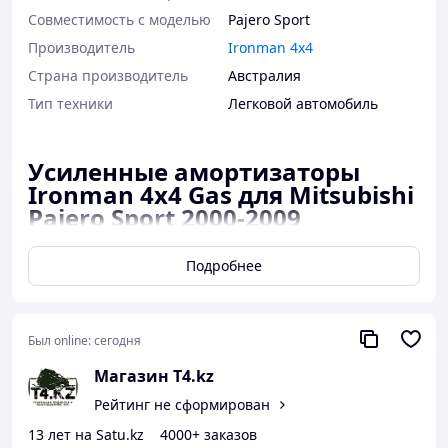
Совместимость с моделью
Pajero Sport
Производитель
Ironman 4x4
Страна производитель
Австралия
Тип техники
Легковой автомобиль
Усиленные амортизаторы
Ironman 4x4 Gas для Mitsubishi
Pajero Sport 2000-2009
Усиленные газо-масляные амортизаторы
Подробнее
Ironman 4x4 подходят для Mitsubishi Pajero
Sport и Montero Sport 2000-2009 годов.
Главное отличие — улучшенная внутренняя
Был online:
сегодня
клапанная система, которая работает
точнее заводской. C этими
Магазин T4.kz
амортизаторами также можно обеспечить
Рейтинг не сформирован
подъем — для этого понадобятся
усиленные пружины и торсионы Ironman
13 лет на Satu.kz
4000+ заказов