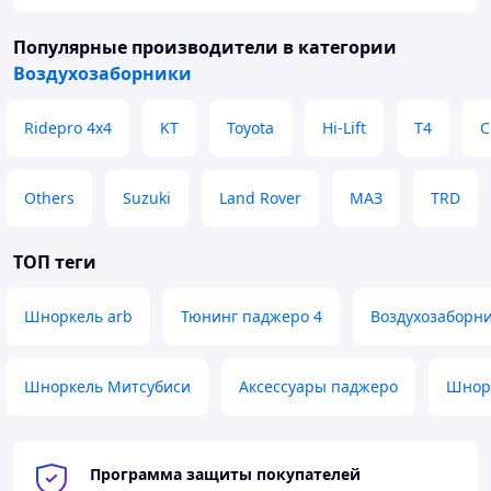
Популярные производители
в категории
Воздухозаборники
Ridepro 4x4
KT
Toyota
Hi-Lift
T4
C
Others
Suzuki
Land Rover
МАЗ
TRD
ТОП теги
Шноркель arb
Тюнинг паджеро 4
Воздухозаборни
Шноркель Митсубиси
Аксессуары паджеро
Шнорк
Программа защиты покупателей