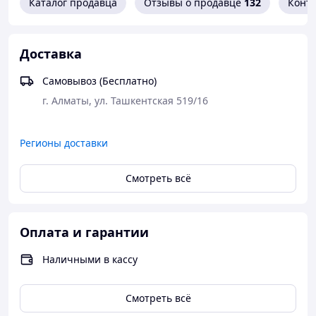
Каталог продавца
Отзывы о продавце
132
Конт
препятствия. Защищает воздухозаборник
двигателя от попадания пыли, воды и
грязи. Способствует увеличению притока
воздуха в двигатель и увеличивает его
Доставка
производительность.
Самовывоз (Бесплатно)
Шноркель можно купить в магазине в
городе Алматы.
Поможем с отправкой в регионы
Казахстана, Кыргызстан и Российскую
Регионы доставки
Федерацию.
Смотреть всё
Оплата и гарантии
Наличными в кассу
Смотреть всё