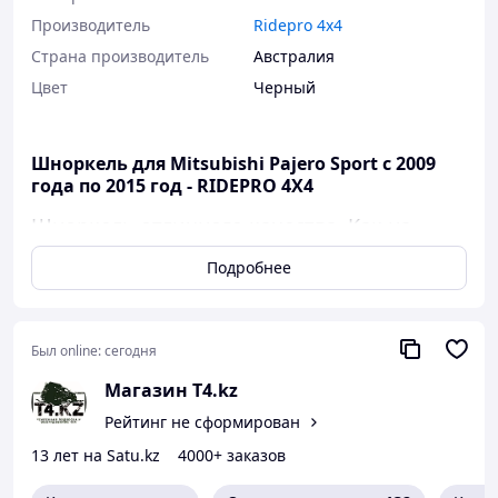
Производитель
Ridepro 4x4
Страна производитель
Австралия
Цвет
Черный
Шноркель для Mitsubishi Pajero Sport с 2009
года по 2015 год - RIDEPRO 4X4
Шноркель отличного качества. Как на
фото.
Подробнее
Изготавливается из высококачественного
пластика. Крепления из нержавеющей
стали.
Встроенный отражатель дождя
Был online:
сегодня
спроектирован так, чтобы влага не
Магазин T4.kz
попадала в двигатель во время ливня.
Рейтинг не сформирован
Шноркель — это незаменимый аксессуар
для любого внедорожника, пересекающего
13 лет на Satu.kz
4000+ заказов
пустыню или форсирующего водные